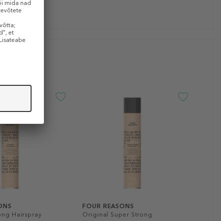
ONS
FOUR REASONS
ong Hairspray
Original Super Strong