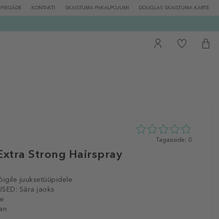
PIEGĀDE
KONTAKTI
SKAISTUMA PAKALPOJUMI
DOUGLAS SKAISTUMA KARTE
0
Tagasiside: 0
tähte
Extra Strong Hairspray
5st
0
tagasisidest
õigile juuksetüüpidele
SED:
Sära jaoks
le
an