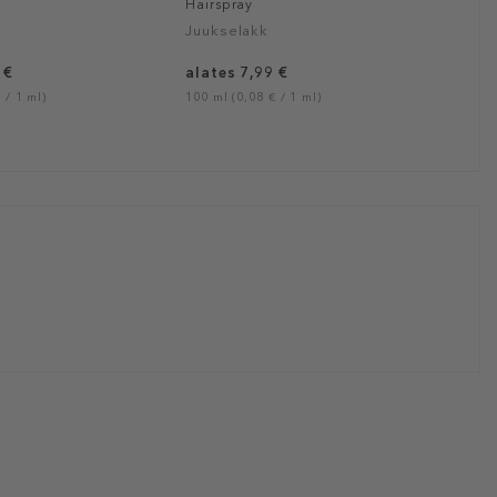
Hairspray
Juukselakk
 €
alates 7,99 €
 / 1 ml)
100 ml (0,08 € / 1 ml)