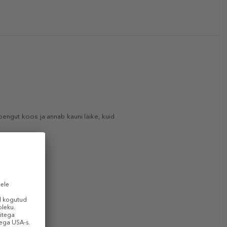
oengut koos ja annab kauni läike, kuid