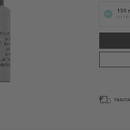
Selected
150 
variation
0,11 € 
TASUTA