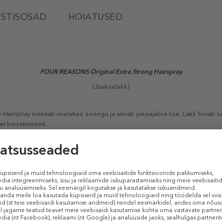
STISOSAD
HOIATUSED
FOUR REASONS Original Extra Strong Hairspray
(Juukselakk)
 Hairspray
kinnitab mistahes soengu ja annab pikaajalise toe. Lakk hoiab s
an koostisosad.
TOOTE OMADUSED