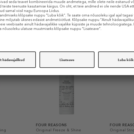
Sarnased tooted
FOUR REASONS
FOUR REAS
ling
Original Freeze & Shine
Original Str