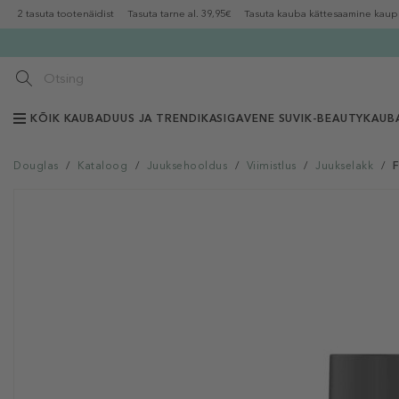
2 tasuta tootenäidist
Tasuta tarne al. 39,95€
Tasuta kauba kättesaamine kaup
KÕIK KAUBAD
UUS JA TRENDIKAS
IGAVENE SUVI
K-BEAUTY
KAUB
Douglas
/
Kataloog
/
Juuksehooldus
/
Viimistlus
/
Juukselakk
/
F