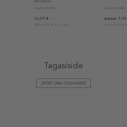
Hairspray
Juukselakk
Juukselakk
16,99 €
alates 7,99
250 ml (0,07 € / 1 ml)
100 ml (0,08 €
Tagasiside
JÄTKE OMA TAGASISIDE