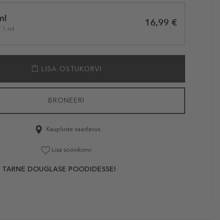
ml
16,99 €
/ 1 ml
LISA OSTUKORVI
BRONEERI
Kaupluste saadavus
Lisa soovikorvi
 TARNE DOUGLASE POODIDESSE!