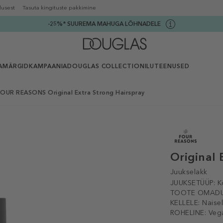
lusest
Tasuta kingituste pakkimine
-25%* SUUREMA MAHUGA LÕHNADELE
AMÄRGID
KAMPAANIA
DOUGLAS COLLECTION
ILUTEENUSED
OUR REASONS Original Extra Strong Hairspray
Original 
Juukselakk
JUUKSETÜÜP:
K
TOOTE OMADU
KELLELE:
Naise
ROHELINE:
Veg