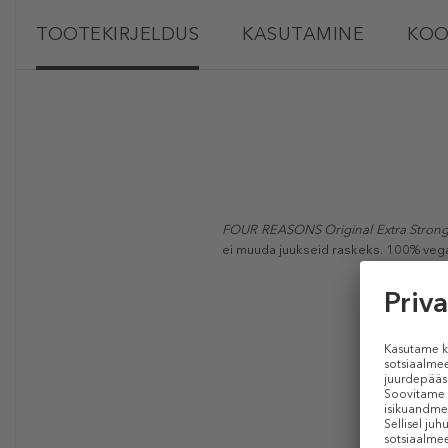
TOOTEKIRJELDUS
KASUTAMINE
KOO
FOUR REASONS Original Extra Strong
ei muuda juukseid raskeks. 100% veg