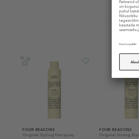
FOUR REASONS
FOUR REASONS
Original Styling Hairspray
Original Strong Sty