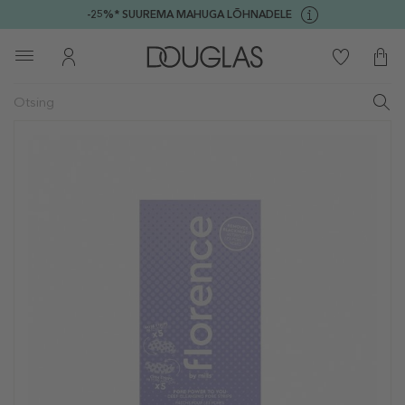
-25%* SUUREMA MAHUGA LÕHNADELE