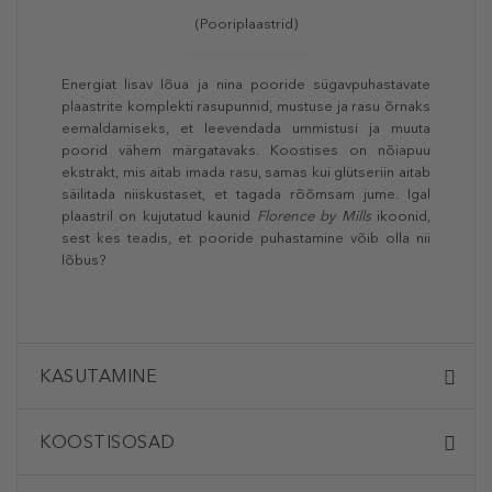
(Pooriplaastrid)
Energiat lisav lõua ja nina pooride sügavpuhastavate
plaastrite komplekti rasupunnid, mustuse ja rasu õrnaks
eemaldamiseks, et leevendada ummistusi ja muuta
poorid vähem märgatavaks. Koostises on nõiapuu
ekstrakt, mis aitab imada rasu, samas kui glütseriin aitab
säilitada niiskustaset, et tagada rõõmsam jume. Igal
plaastril on kujutatud kaunid
Florence by Mills
ikoonid,
sest kes teadis, et pooride puhastamine võib olla nii
lõbus?
KASUTAMINE
KOOSTISOSAD