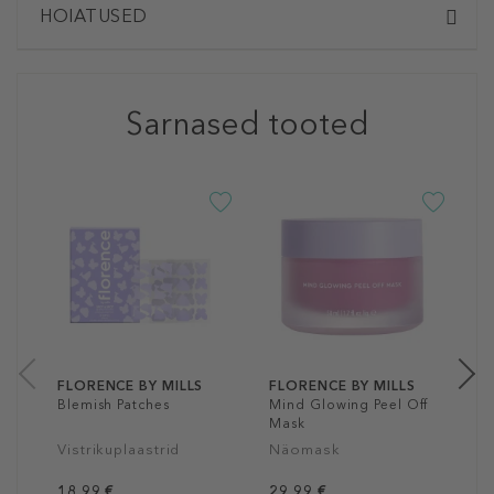
HOIATUSED
Sarnased tooted
F
S
E
S
4
6
FLORENCE BY MILLS
FLORENCE BY MILLS
Blemish Patches
Mind Glowing Peel Off
Mask
Vistrikuplaastrid
Näomask
18,99 €
29,99 €