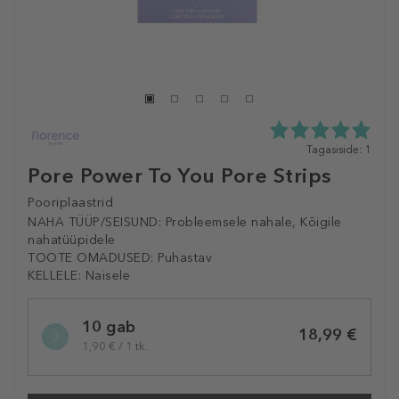
5.0
Tagasiside: 1
tähte
Pore Power To You Pore Strips
5st
1
Pooriplaastrid
tagasisidest
NAHA TÜÜP/SEISUND:
Probleemsele nahale, Kõigile
nahatüüpidele
TOOTE OMADUSED:
Puhastav
KELLELE:
Naisele
Selected
10 gab
variation
18,99 €
1,90 € / 1 tk.