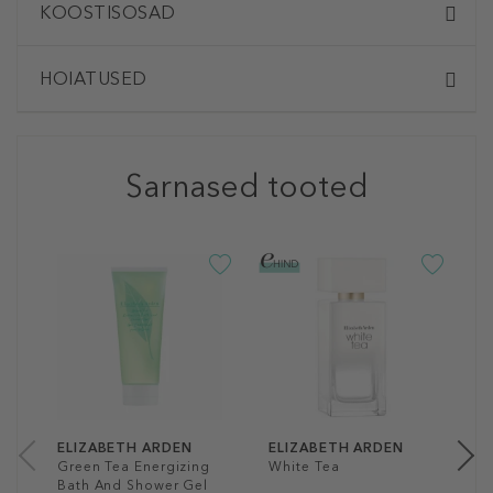
KOOSTISOSAD
HOIATUSED
Sarnased tooted
E
W
K
3
40
ELIZABETH ARDEN
ELIZABETH ARDEN
Green Tea Energizing
White Tea
Bath And Shower Gel