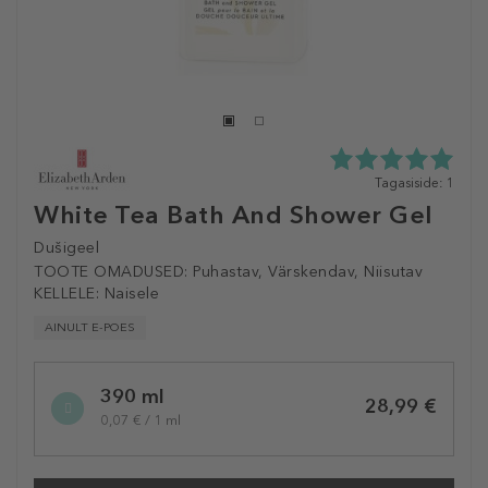
5.0
Tagasiside: 1
tähte
White Tea Bath And Shower Gel
5st
1
Dušigeel
tagasisidest
TOOTE OMADUSED:
Puhastav, Värskendav, Niisutav
KELLELE:
Naisele
AINULT E-POES
Selected
390 ml
variation
28,99 €
0,07 € / 1 ml