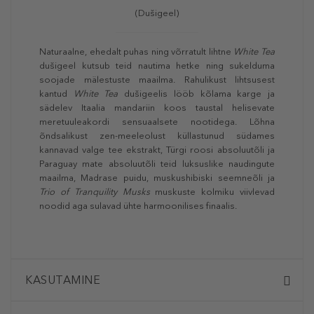
(D
ušigeel
)
Naturaalne, ehedalt puhas ning võrratult lihtne
White Tea
dušigeel kutsub teid nautima hetke ning sukelduma
soojade mälestuste maailma. Rahulikust lihtsusest
kantud
White Tea
dušigeelis lööb kõlama karge ja
sädelev Itaalia mandariin koos taustal helisevate
meretuuleakordi sensuaalsete nootidega. Lõhna
õndsalikust zen-meeleolust küllastunud südames
kannavad valge tee ekstrakt, Türgi roosi absoluutõli ja
Paraguay mate absoluutõli teid luksuslike naudingute
maailma, Madrase puidu, muskushibiski seemneõli ja
Trio of Tranquility Musks
muskuste kolmiku viivlevad
noodid aga sulavad ühte harmoonilises finaalis.
KASUTAMINE