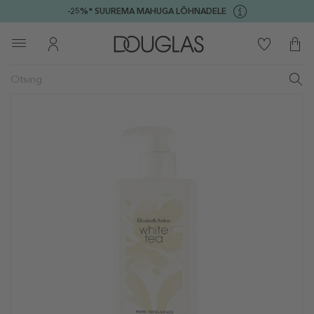
-25%* SUUREMA MAHUGA LÕHNADELE