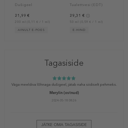
Dušigeel
Tualettvesi (EDT)
21,99 €
29,31 €
200 ml (0,11 € / 1 ml)
50 ml (0,59 € / 1 ml)
AINULT E-POES
E-HIND
Tagasiside
Väga meeldiva lõhnaga dušigeel, jätab naha siidiselt pehmeks.
Merylin
(ostnud)
2024-05-18 08:26
JÄTKE OMA TAGASISIDE