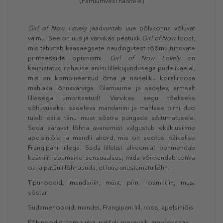
(Parfüümvesi naistele)
Girl of Now Lovely
jäädvustab uue põlvkonna võluvat
vaimu. See on uus ja värvikas peatükk
Girl of Now
loost,
mis tähistab kaasaegsete naudingutest rõõmu tundvate
printsesside optimismi.
Girl of Now Lovely
on
kaunistatud rohelise aniisi lillekujundusega pudelikaelal,
mis on kombineeritud õrna ja naiseliku korallroosa
mahlaka lõhnavärviga. Glamuurne ja sädelev, armsalt
lilledega ümbritsetud! Värvikas segu tõeliseks
sõltuvuseks: sädeleva mandariini ja mahlase pirni duo
tuleb esile tänu must sõstra pungade sõltumatusele.
Seda säravat lõhna avanemist valgustab eksklusiivne
apelsiniõie ja mandli akord, mis on seotud päikelise
Frangipani lillega. Seda lillelist alkeemiat pehmendab
kašmiiri ebamaine sensuaalsus, mida võimendab tonka
oa ja patšuli lõhnasüda, et luua unustamatu lõhn.
Tipunoodid: mandariin, münt, pirn, rosmariin, must
sõstar
Südamenoodid: mandel, Frangipani lill, roos, apelsiniõis
Põhinoodid: tonka uba, patšuli, merevaik, ambroksaan