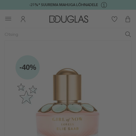
-25%* SUUREMA MAHUGA LÕHNADELE
-40%