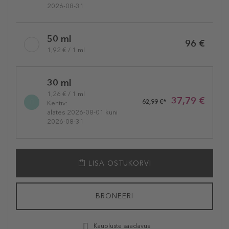
2026-08-31
50 ml
96 €
1,92 € / 1 ml
30 ml
1,26 € / 1 ml
37,79 €
62,99 €*
Kehtiv:
alates 2026-08-01 kuni
2026-08-31
LISA OSTUKORVI
BRONEERI
Kaupluste saadavus