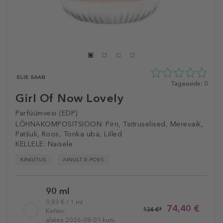
0
Tagasiside: 0
tähte
Girl Of Now Lovely
5st
0
Parfüümvesi (EDP)
tagasisidest
LÕHNAKOMPOSITSIOON:
Pirn, Tsitruselised, Merevaik,
Patšuli, Roos, Tonka uba, Lilled
KELLELE:
Naisele
KINGITUS
AINULT E-POES
Selected
90 ml
variation
0,83 € / 1 ml
74,40 €
124 €*
Kehtiv:
alates 2026-08-01 kuni