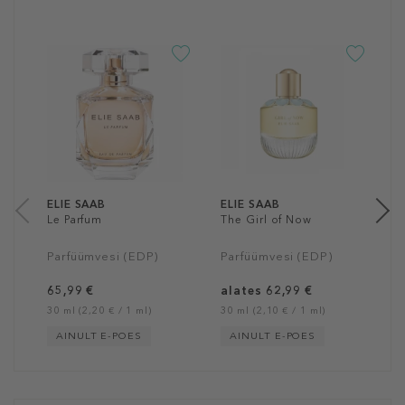
E
L
P
a
30
ELIE SAAB
ELIE SAAB
Le Parfum
The Girl of Now
Parfüümvesi (EDP)
Parfüümvesi (EDP)
65,99 €
alates 62,99 €
30 ml (2,20 € / 1 ml)
30 ml (2,10 € / 1 ml)
AINULT E-POES
AINULT E-POES