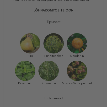
LÕHNAKOMPOSITSIOON
Tipunoot
Pirn
Hunditubakas
Mandariin
Piparmünt
Rosmariin
Musta sõstra pungad
Südamenoot