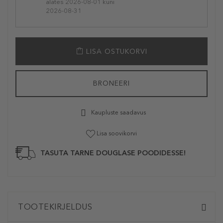
alates 2026-08-01 kuni
2026-08-31
LISA OSTUKORVI
BRONEERI
Kaupluste saadavus
Lisa soovikorvi
TASUTA TARNE DOUGLASE POODIDESSE!
TOOTEKIRJELDUS