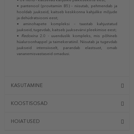
• pantenool (provitamiin B5) – niisutab, pehmendab ja
hooldab juukseid, kaitseb keskkonna kahjulike mõjude
ja dehüdratsiooni eest;
• aminohapete kompleksi – taastab kahjustatud
juukseid, tugevdab, kaitseb juuksevärvi pleekimise eest;
•
Redoxina
2.0 - uuenduslik kompleks, mis põhineb
hüaluroonhappel ja taimekeratiinil. Niisutab ja tugevdab
juukseid intensiivselt, parandab elastsust, omab
vananemisvastaseid omadusi.
KASUTAMINE
KOOSTISOSAD
HOIATUSED