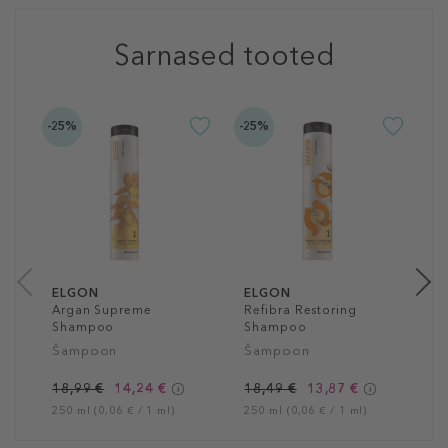
Sarnased tooted
-25%
-25%
E
P
S
Š
1
25
ELGON
ELGON
Argan Supreme
Refibra Restoring
Shampoo
Shampoo
Šampoon
Šampoon
18,99 €
14,24 €
18,49 €
13,87 €
250 ml (0,06 € / 1 ml)
250 ml (0,06 € / 1 ml)