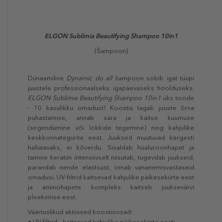
ELGON Sublimia Beautifying Shampoo 10in1
(Šampoon)
Dünaamiline
Dynamic do all
šampoon sobib igat tüüpi
juustele professionaalseks igapäevaseks hoolduseks.
ELGON Sublimia Beautifying Shampoo 10in1
üks toode
- 10 kasulikku omadust! Koostis tagab juuste õrna
puhastamise, annab sära ja kaitse kuumuse
(sirgendamine või lokkide tegemine) ning kahjulike
keskkonnategurite eest. Juuksed muutuvad kergesti
hallatavaks, ei kõverdu. Sisaldab hüaluroonhapet ja
taimne keratiin intensiivselt niisutab, tugevdab juukseid,
parandab nende elastsust, omab vananemisvastaseid
omadusi. UV-filtrid kaitsevad kahjulike päikesekiirte eest
ja aminohapete kompleks kaitseb juuksevärvi
pleekimise eest.
Väärtuslikud aktiivsed koostisosad:
• UV filtrid – kaitsevad kahjulike päikesekiirte eest;