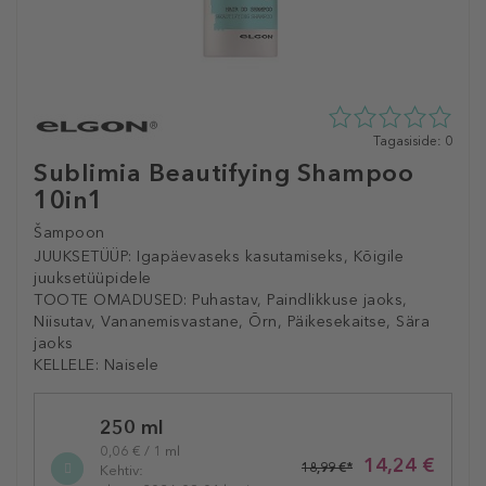
0
Tagasiside: 0
tähte
Sublimia Beautifying Shampoo
5st
10in1
0
tagasisidest
Šampoon
JUUKSETÜÜP:
Igapäevaseks kasutamiseks, Kõigile
juuksetüüpidele
TOOTE OMADUSED:
Puhastav, Paindlikkuse jaoks,
Niisutav, Vananemisvastane, Õrn, Päikesekaitse, Sära
jaoks
KELLELE:
Naisele
Selected
250 ml
variation
0,06 € / 1 ml
14,24 €
18,99 €*
Kehtiv: