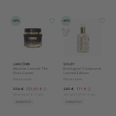
-40%
-40%
LANCÔME
SISLEY
Absolue L’extrait The
Ecological Compound
Elixir Cream
Limited Edition
Näokreem
Näokreem
556 €
333,60 €
285 €
171 €
50 ml (6,67 € / 1 ml)
125 ml (1,37 € / 1 ml)
KINGITUS
KINGITUS