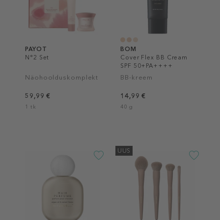
PAYOT
BOM
N°2 Set
Cover Flex BB Cream
SPF 50+PA++++
Näohoolduskomplekt
BB-kreem
59,99 €
14,99 €
1 tk
40 g
UUS