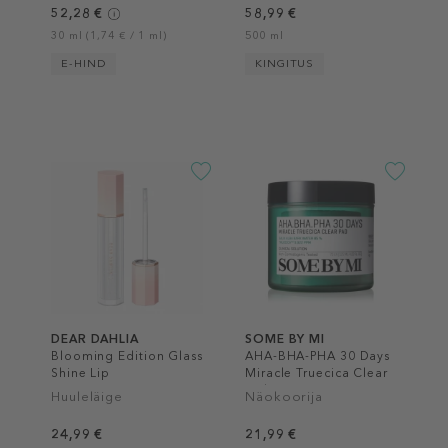
52,28 €
58,99 €
30 ml (1,74 € / 1 ml)
500 ml
E-HIND
KINGITUS
DEAR DAHLIA
SOME BY MI
Blooming Edition Glass
AHA-BHA-PHA 30 Days
Shine Lip
Miracle Truecica Clear
Pad
Huuleläige
Näokoorija
24,99 €
21,99 €