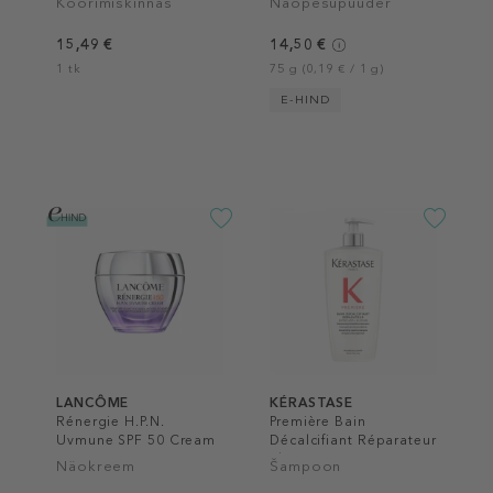
Koorimiskinnas
Näopesupuuder
15,49 €
14,50 €
1 tk
75 g (0,19 € / 1 g)
E-HIND
LANCÔME
KÉRASTASE
Rénergie H.P.N.
Première Bain
Uvmune SPF 50 Cream
Décalcifiant Réparateur
Shampoo
Näokreem
Šampoon