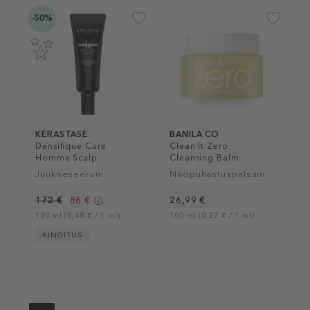
-50%
KÉRASTASE
BANILA CO
Densifique Cure
Clean It Zero
Homme Scalp
Cleansing Balm
Treatment
Nourishing
Juukseseerum
Näopuhastuspalsam
172 €
86 €
26,99 €
180 ml (0,48 € / 1 ml)
100 ml (0,27 € / 1 ml)
KINGITUS