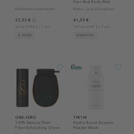
Hair And Body Mist
Rahustav näokreem
Keha- ja juuksepihus
23,90 €
41,99 €
50 ml (0,48 € / 1 ml)
100 ml (0,42 € / 1 ml)
E-HIND
KINGITUS
ONE:ZERO
TIRTIR
100% Natural Plant
Hydro Boost Enzyme
Fiber Exfoliating Glove
Powder Wash