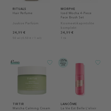
RITUALS
MORPHE
Hair Perfume
Iced Mocha 4-Piece
Face Brush Set
Juukse Parfüüm
Kosmeetikapintslite
komplekt
24,99 €
34,99 €
50 ml (0,50 € / 1 ml)
1 tk
-25%
alates
29€
TIRTIR
LANCÔME
Matcha Calming Cream
La Vie Est Belle L'elixir