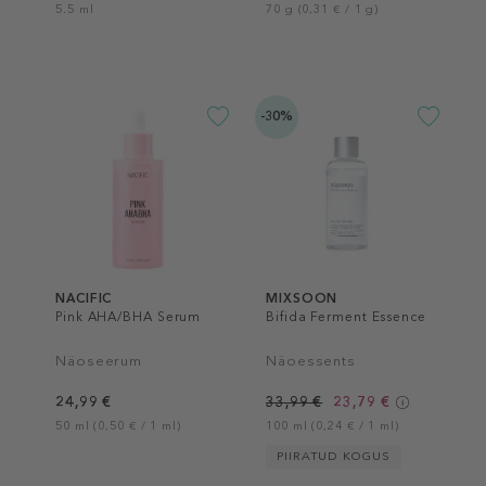
5.5 ml
70 g (0,31 € / 1 g)
-30%
NACIFIC
MIXSOON
Pink AHA/BHA Serum
Bifida Ferment Essence
Näoseerum
Näoessents
24,99 €
33,99 €
23,79 €
50 ml (0,50 € / 1 ml)
100 ml (0,24 € / 1 ml)
PIIRATUD KOGUS