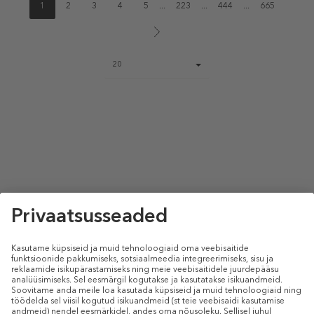
1
2
3
4
5
...
223
...
444
...
665
Page
20
size
select