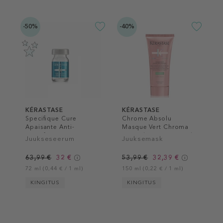
-50%
-40%
KÉRASTASE
KÉRASTASE
Specifique Cure
Chrome Absolu
Apaisante Anti-
Masque Vert Chroma
Inconforts
Neutralisant Hair Mask
Juukseseerum
Juuksemask
63,99 €
32 €
53,99 €
32,39 €
72 ml (0,44 € / 1 ml)
150 ml (0,22 € / 1 ml)
KINGITUS
KINGITUS