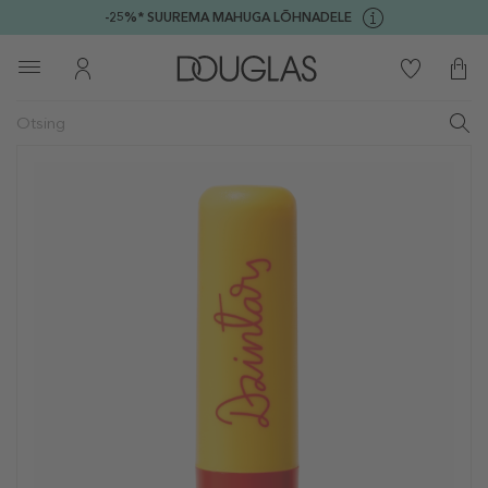
-25%* SUUREMA MAHUGA LÕHNADELE