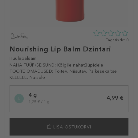
0
Tagasiside: 0
tähte
Nourishing Lip Balm Dzintari
5st
0
Huulepalsam
tagasisidest
NAHA TÜÜP/SEISUND:
Kõigile nahatüüpidele
TOOTE OMADUSED:
Toitev, Niisutav, Päikesekaitse
KELLELE:
Naisele
Selected
4 g
variation
4,99 €
1,25 € / 1 g
LISA OSTUKORVI