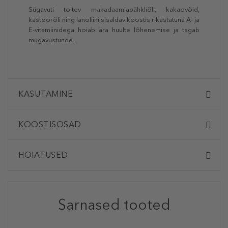
Sügavuti toitev makadaamiapähkliõli, kakaovõid,
kastoorõli ning lanoliini sisaldav koostis rikastatuna A- ja
E-vitamiinidega hoiab ära huulte lõhenemise ja tagab
mugavustunde.
KASUTAMINE
KOOSTISOSAD
HOIATUSED
Sarnased tooted