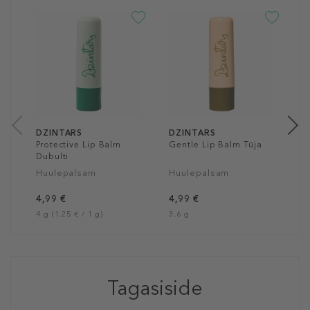
D
M
K
H
4
4 
DZINTARS
DZINTARS
Protective Lip Balm
Gentle Lip Balm Tūja
Dubulti
Huulepalsam
Huulepalsam
4,99 €
4,99 €
4 g (1,25 € / 1 g)
3.6 g
Tagasiside