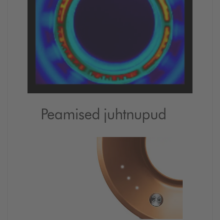
Peamised juhtnupud