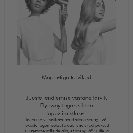
Magnetiga tarvikud
Juuste lendlemise vastane tarvik
Flyaway tagab sileda
Ümbe
lõppviimistluse
1
loob
Ideaalne viimistlusvahend sileda soengu või
tegem
lokkide tegemiseks. Peidab lendlevad juuksed
v
suuremate salkude alla, et soeng jääks sile ja