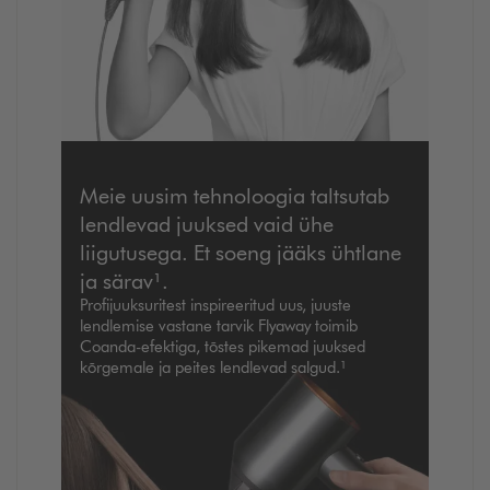
Meie uusim tehnoloogia taltsutab
lendlevad juuksed vaid ühe
liigutusega. Et soeng jääks ühtlane
ja särav¹.
Profijuuksuritest inspireeritud uus, juuste
lendlemise vastane tarvik Flyaway toimib
Coanda-efektiga, tõstes pikemad juuksed
kõrgemale ja peites lendlevad salgud.¹