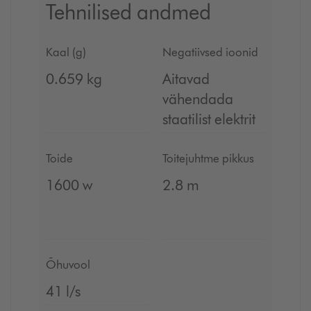
Tehnilised andmed
Kaal (g)
Negatiivsed ioonid
0.659 kg
Aitavad
vähendada
staatilist elektrit
Toide
Toitejuhtme pikkus
1600 w
2.8 m
Õhuvool
41 l/s