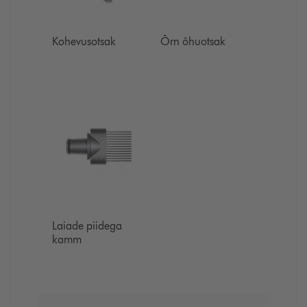
Kohevusotsak
Õrn õhuotsak
Laiade piidega
kamm