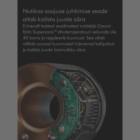
Nutikas soojuse juhtimise seade
aitab kaitsta juuste sära
Erinevalt teistest seadmetest mõõdab Dysoni
föön Supersonic™ õhutemperatuuri sekundis üle
40 korra ja reguleerib kuumust. See aitab
vältida suurest kuumusest tulenevad kahjustusi
ja kaitsta juuste loomulikku sära.