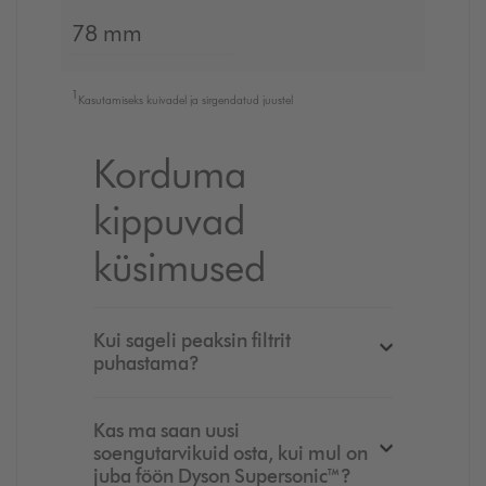
78 mm
1
Kasutamiseks kuivadel ja sirgendatud juustel
Korduma
kippuvad
küsimused
Kui sageli peaksin filtrit
puhastama?
Kas ma saan uusi
soengutarvikuid osta, kui mul on
juba föön Dyson Supersonic™?