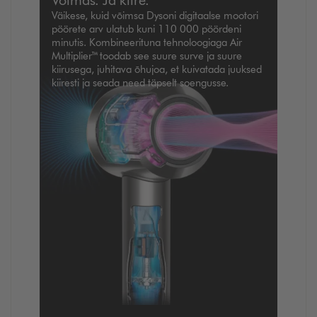
Väikese, kuid võimsa Dysoni digitaalse mootori
pöörete arv ulatub kuni 110 000 pöördeni
minutis. Kombineerituna tehnoloogiaga Air
Multiplier™ toodab see suure surve ja suure
kiirusega, juhitava õhujoa, et kuivatada juuksed
kiiresti ja seada need täpselt soengusse.