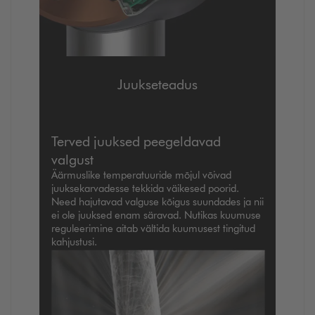
Juukseteadus
Terved juuksed peegeldavad
valgust
Äärmuslike temperatuuride mõjul võivad
juuksekarvadesse tekkida väikesed poorid.
Need hajutavad valguse kõigus suundades ja nii
ei ole juuksed enam säravad. Nutikas kuumuse
reguleerimine aitab vältida kuumusest tingitud
kahjustusi.