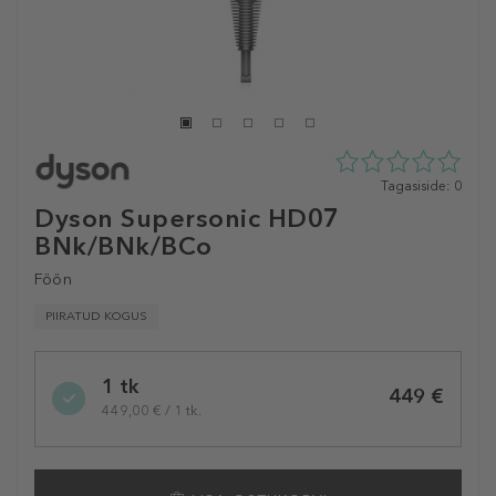
0
Tagasiside: 0
tähte
Dyson Supersonic HD07
5st
BNk/BNk/BCo
0
tagasisidest
Föön
PIIRATUD KOGUS
Selected
1 tk
variation
449 €
449,00 € / 1 tk.