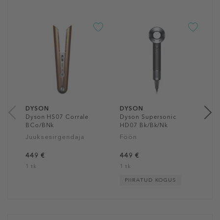
D
D
J
s
5
1
DYSON
DYSON
Dyson HS07 Corrale
Dyson Supersonic
BCo/BNk
HD07 Bk/Bk/Nk
Juuksesirgendaja
Föön
449 €
449 €
1 tk
1 tk
PIIRATUD KOGUS