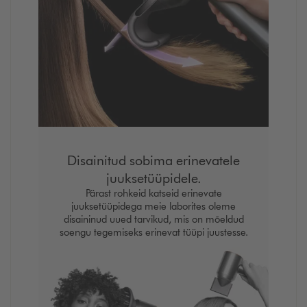
Disainitud sobima erinevatele
juuksetüüpidele.
Pärast rohkeid katseid erinevate
juuksetüüpidega meie laborites oleme
disaininud uued tarvikud, mis on mõeldud
soengu tegemiseks erinevat tüüpi juustesse.