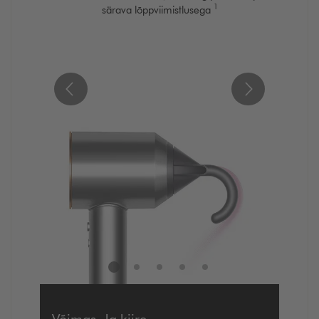
1
särava lõppviimistlusega
Võimas. Ja kiire.