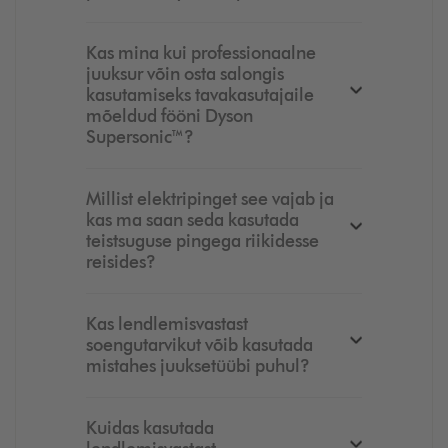
Kas mina kui professionaalne
juuksur võin osta salongis
kasutamiseks tavakasutajaile
mõeldud fööni Dyson
Supersonic™?
Millist elektripinget see vajab ja
kas ma saan seda kasutada
teistsuguse pingega riikidesse
reisides?
Kas lendlemisvastast
soengutarvikut võib kasutada
mistahes juuksetüübi puhul?
Kuidas kasutada