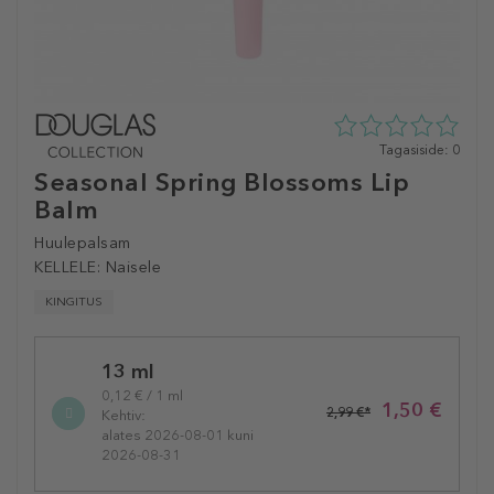
0
Tagasiside: 0
tähte
Seasonal Spring Blossoms Lip
5st
Balm
0
tagasisidest
Huulepalsam
KELLELE:
Naisele
KINGITUS
Selected
13 ml
variation
0,12 € / 1 ml
1,50 €
2,99 €*
Kehtiv:
alates 2026-08-01 kuni
2026-08-31