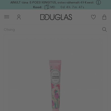
AINULT täna E-POES! KINGITUS, ostes vähemalt 49 € eest
Kood:
MD
0
d
4
h
7
m
46
s