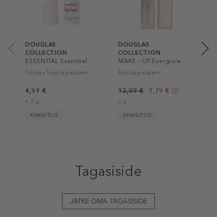
9
3
DOUGLAS
DOUGLAS
COLLECTION
COLLECTION
ESSENTIAL Essential
MAKE - UP Everglow
Nourishing Lip Balm
Lip Balm
Toitev huulepalsam
Huulepalsam
4,99 €
12,99 €
7,79 €
4.3 g
3 g
KINGITUS
KINGITUS
Tagasiside
JÄTKE OMA TAGASISIDE