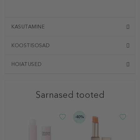
KASUTAMINE
KOOSTISOSAD
HOIATUSED
Sarnased tooted
-40%
D
C
G
S
H