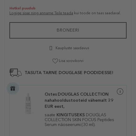
Hetkel puudub
Logige sisse ning anname Teile teada
kui toode on taas saadaval.
BRONEERI
Kaupluste saadavus
Lisa soovikorvi
TASUTA TARNE DOUGLASE POODIDESSE!
Ostes DOUGLAS COLLECTION
nahahooldustooteid vähemalt 29
EUR eest,
saate
KINGITUSEKS
DOUGLAS
COLLECTION SKIN FOCUS Peptides
Serum
näoseerum
i
(30 ml).