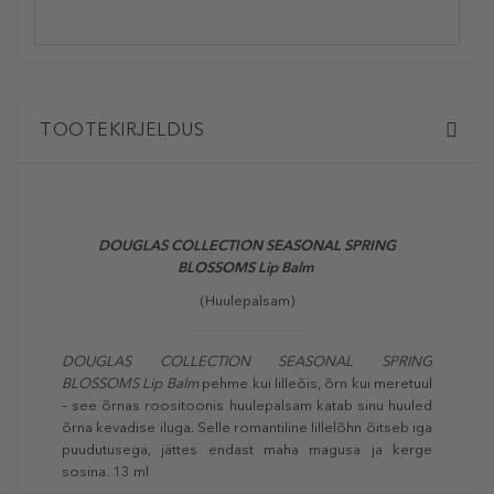
TOOTEKIRJELDUS
DOUGLAS COLLECTION SEASONAL SPRING
BLOSSOMS Lip Balm
(Huulepalsam)
DOUGLAS COLLECTION SEASONAL SPRING
BLOSSOMS Lip Balm
pehme kui lilleõis, õrn kui meretuul
– see õrnas roositoonis huulepalsam katab sinu huuled
õrna kevadise iluga. Selle romantiline lillelõhn õitseb iga
puudutusega, jättes endast maha magusa ja kerge
sosina. 13 ml