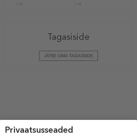
1 tk
1 tk
Tagasiside
JÄTKE OMA TAGASISIDE