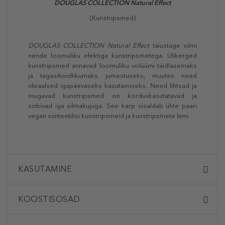
DOUGLAS COLLECTION Natural Effect
(Kunstripsmed)
DOUGLAS COLLECTION Natural Effect
täiustage silmi
nende loomuliku efektiga kunstripsmetega. Ülikerged
kunstripsmed annavad loomuliku volüümi täidlasemaks
ja tagasihoidlikumaks jumestuseks, muutes need
ideaalsed igapäevaseks kasutamiseks. Need lihtsad ja
mugavad kunstripsmed on korduvkasutatavad ja
sobivad iga silmakujuga. See karp sisaldab ühte paari
vegan sünteetilisi kunstripsmeid ja kunstripsmete liimi.
KASUTAMINE
KOOSTISOSAD