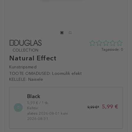
0
Tagasiside: 0
tähte
Natural Effect
5st
0
Kunstripsmed
tagasisidest
TOOTE OMADUSED:
Loomulik efekt
KELLELE:
Naisele
Selected
Black
variation
5,99 € / 1 tk.
5,99 €
9,99 €*
Kehtiv:
alates 2026-08-01 kuni
2026-08-31