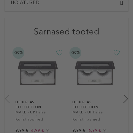
HOIATUSED
Sarnased tooted
-30%
-30%
-4
D
C
V
K
9
1
DOUGLAS
DOUGLAS
COLLECTION
COLLECTION
MAKE - UP False
MAKE - UP False
Eyelashe Ultra Volume
Eyelashes Smoky
Kunstripsmed
Kunstripsmed
9,99 €
6,99 €
9,99 €
6,99 €