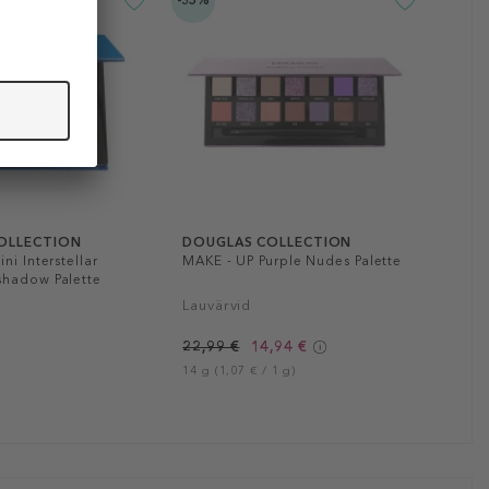
-35%
OLLECTION
DOUGLAS COLLECTION
ni Interstellar
MAKE - UP Purple Nudes Palette
hadow Palette
Lauvärvid
22,99 €
14,94 €
14 g (1,07 € / 1 g)