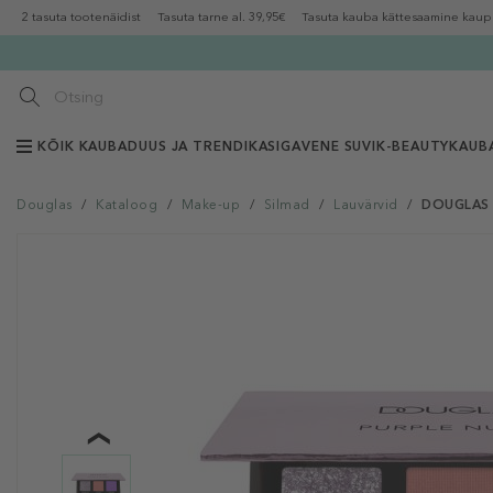
2 tasuta tootenäidist
Tasuta tarne al. 39,95€
Tasuta kauba kättesaamine kaup
KÕIK KAUBAD
UUS JA TRENDIKAS
IGAVENE SUVI
K-BEAUTY
KAUB
Douglas
/
Kataloog
/
Make-up
/
Silmad
/
Lauvärvid
/
DOUGLAS 