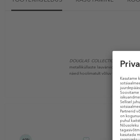
DOUGLAS COLLECTION
MAKE UP P
metalliküllaste lauvärvidega, mis ait
näed hoolimatult võluv välja!