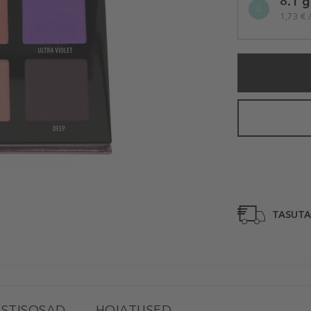
8.1 g
variation
1,73 € 
TASUTA
STISOSAD
HOIATUSED