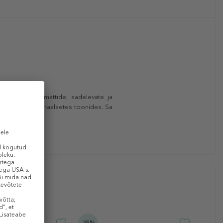
tage julgelt mattide, sädelevate ja
külgsemates neutraalsetes toonides. Sa