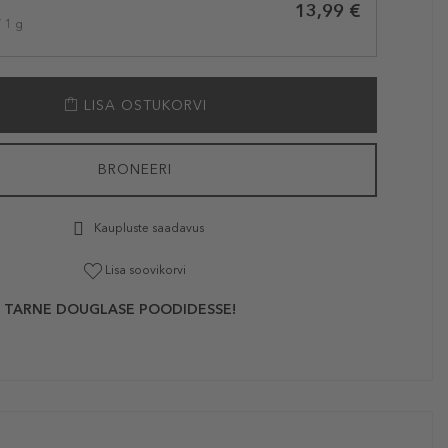
13,99 €
/ 1 g
LISA OSTUKORVI
BRONEERI
Kaupluste saadavus
Lisa soovikorvi
 TARNE DOUGLASE POODIDESSE!