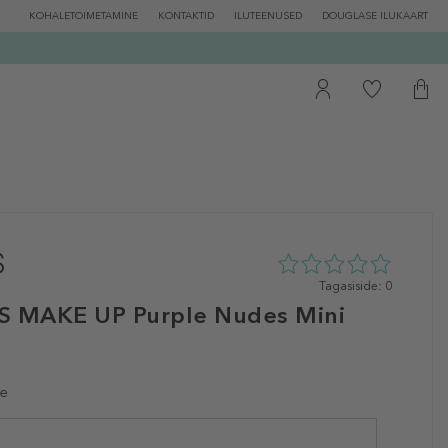
KOHALETOIMETAMINE
KONTAKTID
ILUTEENUSED
DOUGLASE ILUKAART
0
Tagasiside: 0
tähte
 MAKE UP Purple Nudes Mini
5st
0
tagasisidest
le