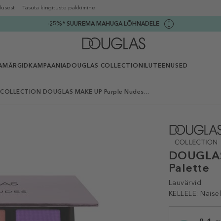
lusest
Tasuta kingituste pakkimine
-25%* SUUREMA MAHUGA LÕHNADELE
AMÄRGID
KAMPAANIA
DOUGLAS COLLECTION
ILUTEENUSED
COLLECTION DOUGLAS MAKE UP Purple Nudes...
DOUGLAS
Palette
Lauvärvid
KELLELE:
Naise
Selected