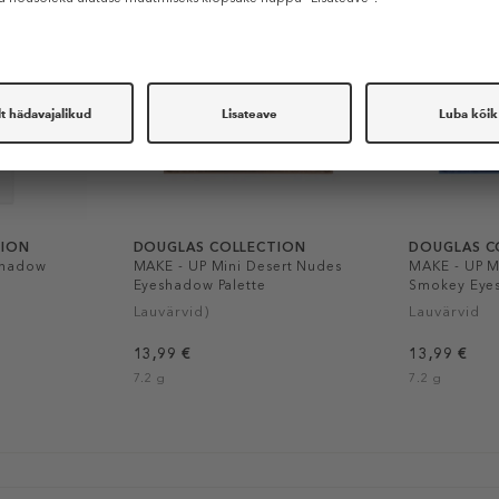
TION
DOUGLAS COLLECTION
DOUGLAS C
shadow
MAKE - UP Mini Desert Nudes
MAKE - UP Mi
Eyeshadow Palette
Smokey Eyes
Lauvärvid)
Lauvärvid
13,99 €
13,99 €
7.2 g
7.2 g