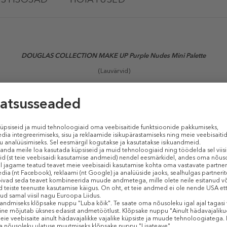
DOUGLAS COLLECTION
MAKE UP Purple Nudes Mini Palette
(
Lauvärvid
)
urple Nudes Mini Palette
paleti 6 alustoonist koosnev komplekt. Katse
avad teil luua peeneid välimusi, mis säravad pehmetes sirelites või mitme
Sarnased tooted