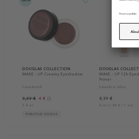
-60%
DOUGLAS COLLECTION
DOUGLAS COLLEC
MAKE - UP Creamy Eyeshadow
MAKE - UP 12h Eye
Primer
Lauvärvid
Lauvärvi alus
9,99 €
4 €
8,99 €
3.4 ml
5 ml (1,80 € / 1 ml)
PIIRATUD KOGUS