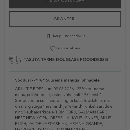
LISA OSTUKORVI
BRONEERI
Kaupluste saadavus
Lisa soovikorvi
TASUTA TARNE DOUGLASE POODIDESSE!
Soodus! -25%* Suurema mahuga lõhnadele,
AINULT E-POES kuni 09.08.2026. -25%* suurema
mahuga lõhnadele, ostes vähemalt 29 € eest *
Soodused ei summeeru ning ei kehti toodetele, mis
on märgistega "hea hind" ja "e-hind", kinkekaartidele
ning kaubamärkidele TOM FORD, BALMAIN PARIS,
NEST NEW YORK, OREBELLA, KYLIE JENNER, BILLIE
EILISH, KHLOE KARDASHIAN, ARIANA GRANDE,
FLORENCE BY MILLS, JARDIN BOHEME,