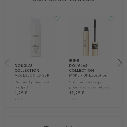
D
C
M
E
V
9
0
DOUGLAS
DOUGLAS
COLLECTION
COLLECTION
ACCESSORIES Soft
MAKE - UP Exception
Cotton Pads
Mascara
Pehmed puuvillast
Volüümi andev ja
padjad
pikendav ripsmetušš
1,99 €
15,99 €
70 tk
1 tk