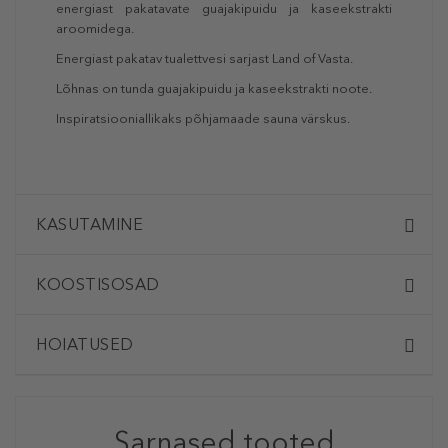
energiast pakatavate guajakipuidu ja kaseekstrakti
aroomidega.
Energiast pakatav tualettvesi sarjast Land of Vasta.
Lõhnas on tunda guajakipuidu ja kaseekstrakti noote.
Inspiratsiooniallikaks põhjamaade sauna värskus.
KASUTAMINE
KOOSTISOSAD
HOIATUSED
Sarnased tooted