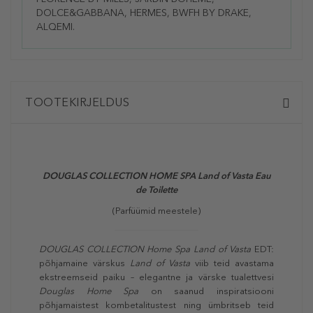
DOLCE&GABBANA, HERMES, BWFH BY DRAKE,
ALQEMI.
TOOTEKIRJELDUS
DOUGLAS COLLECTION HOME SPA Land of Vasta Eau
de Toilette
(Parfüümid meestele)
DOUGLAS COLLECTION Home Spa Land of Vasta
EDT:
põhjamaine värskus
Land of Vasta
viib teid avastama
ekstreemseid paiku – elegantne ja värske tualettvesi
Douglas Home Spa
on saanud inspiratsiooni
põhjamaistest kombetalitustest ning ümbritseb teid