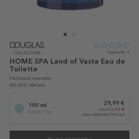
0
Tagasiside: 0
tähte
HOME SPA Land of Vasta Eau de
5st
Toilette
0
tagasisidest
Parfüümid meestele
KELLELE:
Mehele
Selected
29,99 €
variation
100 ml
22,49 €
Hind
0,30 € / 1 ml
ostes vähemalt 29 € eest