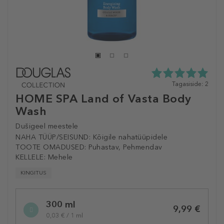
5.0
Tagasiside: 2
tähte
HOME SPA Land of Vasta Body
5st
Wash
2
tagasisidest
Dušigeel meestele
NAHA TÜÜP/SEISUND:
Kõigile nahatüüpidele
TOOTE OMADUSED:
Puhastav, Pehmendav
KELLELE:
Mehele
KINGITUS
Selected
300 ml
variation
9,99 €
0,03 € / 1 ml