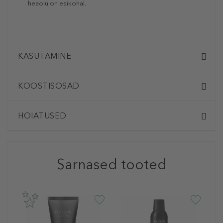
heaolu on esikohal.
KASUTAMINE
KOOSTISOSAD
HOIATUSED
Sarnased tooted
D
C