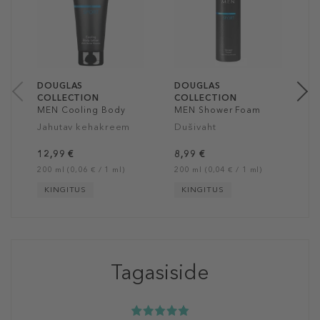
H
V
D
8
20
DOUGLAS
DOUGLAS
COLLECTION
COLLECTION
MEN Cooling Body
MEN Shower Foam
Lotion
Jahutav kehakreem
Dušivaht
12,99 €
8,99 €
200 ml (0,06 € / 1 ml)
200 ml (0,04 € / 1 ml)
KINGITUS
KINGITUS
Tagasiside