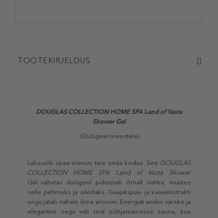
TOOTEKIRJELDUS
DOUGLAS COLLECTION
HOME SPA Land of Vasta
Shower Gel
(Dušigeel meestele)
Luksuslik spaa-elamus teie enda kodus. See
DOUGLAS
COLLECTION
HOME SPA Land of Vasta Shower
Gel
vahutav dušigeel puhastab õrnalt nahka, muutes
selle pehmeks ja siledaks. Guajakipuu- ja kaseekstrakti
segu jätab nahale õrna aroomi. Energiat andev värske ja
elegantne segu viib teid põhjamaisesse sauna, kus