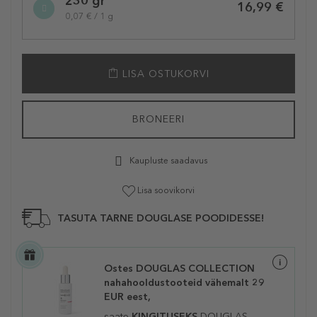
230 gr
variation
16,99 €
0,07 € / 1 g
LISA OSTUKORVI
BRONEERI
Kaupluste saadavus
Lisa soovikorvi
TASUTA TARNE DOUGLASE POODIDESSE!
Ostes DOUGLAS COLLECTION
nahahooldustooteid vähemalt 29
EUR eest,
saate
KINGITUSEKS
DOUGLAS