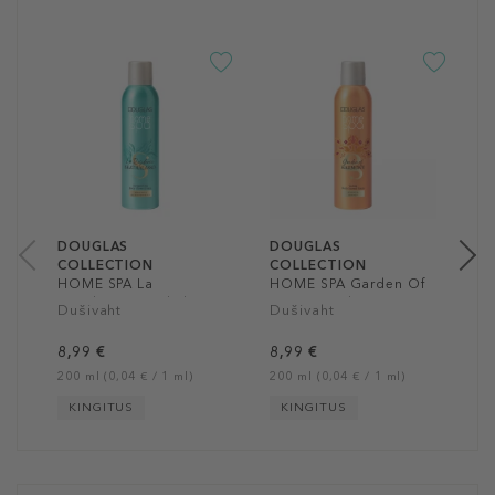
D
C
H
L
D
8
20
DOUGLAS
DOUGLAS
COLLECTION
COLLECTION
HOME SPA La
HOME SPA Garden Of
Résidence Seathalasso
Harmony Shower Foam
Dušivaht
Dušivaht
Shower Foam
8,99 €
8,99 €
200 ml (0,04 € / 1 ml)
200 ml (0,04 € / 1 ml)
KINGITUS
KINGITUS