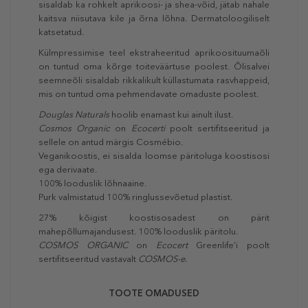
sisaldab ka rohkelt aprikoosi- ja shea-võid, jätab nahale
kaitsva niisutava kile ja õrna lõhna. Dermatoloogiliselt
katsetatud.
Külmpressimise teel ekstraheeritud aprikoosituumaõli
on tuntud oma kõrge toiteväärtuse poolest. Õlisalvei
seemneõli sisaldab rikkalikult küllastumata rasvhappeid,
mis on tuntud oma pehmendavate omaduste poolest.
Douglas Naturals
hoolib enamast kui ainult ilust.
Cosmos Organic
on
Ecocerti
poolt sertifitseeritud ja
sellele on antud märgis Cosmébio.
Veganikoostis, ei sisalda loomse päritoluga koostisosi
ega derivaate.
100% looduslik lõhnaaine.
Purk valmistatud 100% ringlussevõetud plastist.
27% kõigist koostisosadest on pärit
mahepõllumajandusest. 100% looduslik päritolu.
COSMOS ORGANIC
on
Ecocert
Greenlife‘i poolt
sertifitseeritud vastavalt
COSMOS-e.
TOOTE OMADUSED