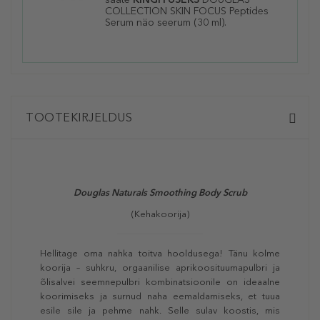
COLLECTION SKIN FOCUS Peptides
Serum näo seerum (30 ml).
TOOTEKIRJELDUS
Douglas Naturals Smoothing Body Scrub
(Kehakoorija)
Hellitage oma nahka toitva hooldusega! Tänu kolme
koorija – suhkru, orgaanilise aprikoosituumapulbri ja
õlisalvei seemnepulbri kombinatsioonile on ideaalne
koorimiseks ja surnud naha eemaldamiseks, et tuua
esile sile ja pehme nahk. Selle sulav koostis, mis