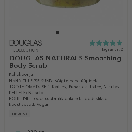
5.0
Tagasiside: 2
tähte
DOUGLAS NATURALS Smoothing
5st
Body Scrub
2
tagasisidest
Kehakoorija
NAHA TÜÜP/SEISUND:
Kõigile nahatüüpidele
TOOTE OMADUSED:
Kaitsev, Puhastav, Toitev, Niisutav
KELLELE:
Naisele
ROHELINE:
Loodussõbralik pakend, Looduslikud
koostisosad, Vegan
KINGITUS
Selected