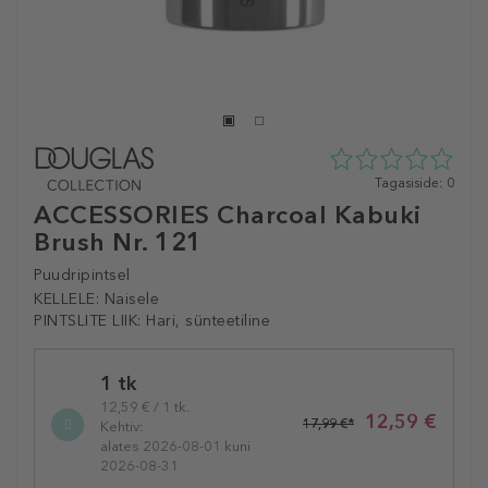
0
Tagasiside: 0
tähte
ACCESSORIES Charcoal Kabuki
5st
Brush Nr. 121
0
tagasisidest
Puudripintsel
KELLELE:
Naisele
PINTSLITE LIIK:
Hari, sünteetiline
Selected
1 tk
variation
12,59 € / 1 tk.
12,59 €
17,99 €*
Kehtiv:
alates 2026-08-01 kuni
2026-08-31