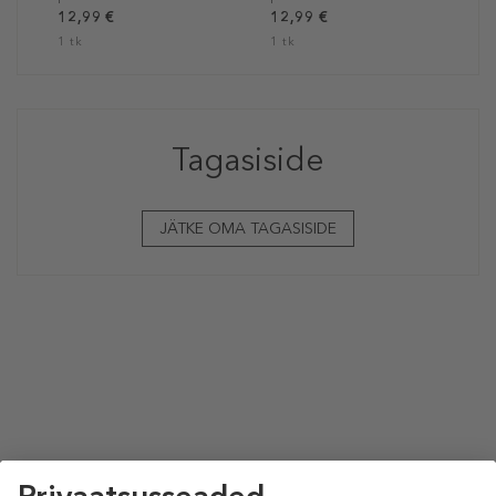
12,99 €
12,99 €
1 tk
1 tk
Tagasiside
JÄTKE OMA TAGASISIDE