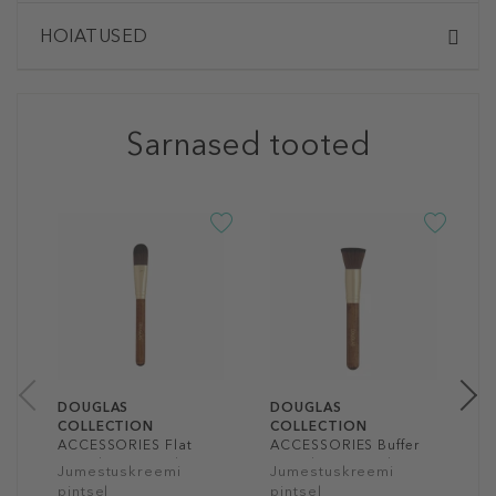
HOIATUSED
Sarnased tooted
D
C
A
P
P
1
1
DOUGLAS
DOUGLAS
COLLECTION
COLLECTION
ACCESSORIES Flat
ACCESSORIES Buffer
Foundation Brush
Foundation Brush
Jumestuskreemi
Jumestuskreemi
pintsel
pintsel