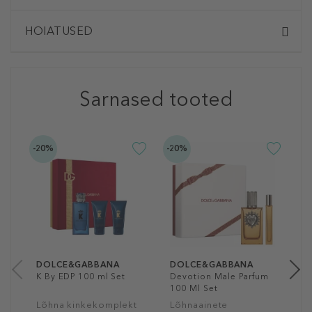
HOIATUSED
Sarnased tooted
-20%
-20%
D
T
T
8
10
DOLCE&GABBANA
DOLCE&GABBANA
K By EDP 100 ml Set
Devotion Male Parfum
100 Ml Set
Lõhna kinkekomplekt
Lõhnaainete