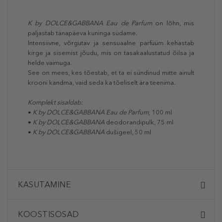
K by DOLCE&GABBANA
Eau de Parfum
on lõhn, mis
paljastab tänapäeva kuninga südame.
Intensiivne, võrgutav ja sensuaalne parfüüm kehastab
kirge ja sisemist jõudu, mis on tasakaalustatud õilsa ja
helde vaimuga.
See on mees, kes tõestab, et ta ei sündinud mitte ainult
krooni kandma, vaid seda ka tõeliselt ära teenima.
Komplekt sisaldab:
•
K by DOLCE&GABBANA
Eau de Parfum
, 100 ml
•
K by DOLCE&GABBANA
deodorandipulk, 75 ml
•
K by DOLCE&GABBANA
dušigeel, 50 ml
KASUTAMINE
KOOSTISOSAD