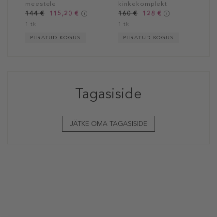
meestele
kinkekomplekt
meestele
144 €
115,20 €
160 €
128 €
1 tk
1 tk
PIIRATUD KOGUS
PIIRATUD KOGUS
Tagasiside
JÄTKE OMA TAGASISIDE