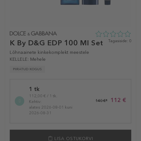
K By D&G EDP 100 Ml Set
0
Tagasiside: 0
tähte
5st
Lõhnaainete kinkekomplekt meestele
0
KELLELE:
Mehele
tagasisidest
PIIRATUD KOGUS
Selected
1 tk
variation
112,00 € / 1 tk.
112 €
140 €*
Kehtiv:
alates 2026-08-01 kuni
2026-08-31
LISA OSTUKORVI