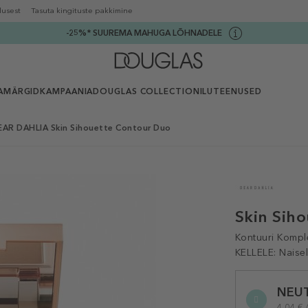
lusest
Tasuta kingituste pakkimine
-25%* SUUREMA MAHUGA LÕHNADELE
AMÄRGID
KAMPAANIA
DOUGLAS COLLECTION
ILUTEENUSED
EAR DAHLIA Skin Sihouette Contour Duo
Skin Sih
Kontuuri Kompl
KELLELE:
Naise
Selected
NEU
variation
4,04 € 