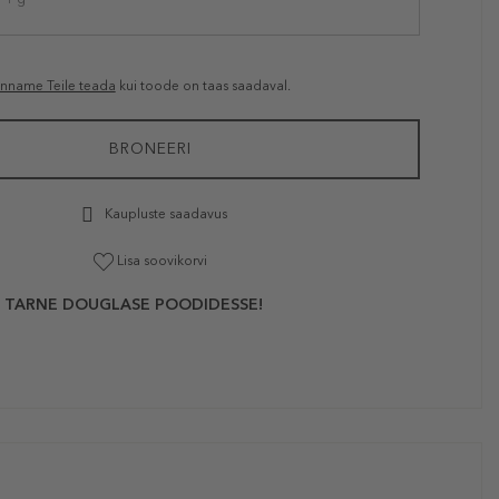
anname Teile teada
kui toode on taas saadaval.
BRONEERI
Kaupluste saadavus
Lisa soovikorvi
 TARNE DOUGLASE POODIDESSE!