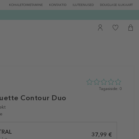
KOHALETOIMETAMINE
KONTAKTID
ILUTEENUSED
DOUGLASE ILUKAART
0
Tagasiside: 0
tähte
ouette Contour Duo
5st
0
ekt
tagasisidest
le
TRAL
37,99 €
/ 1 g