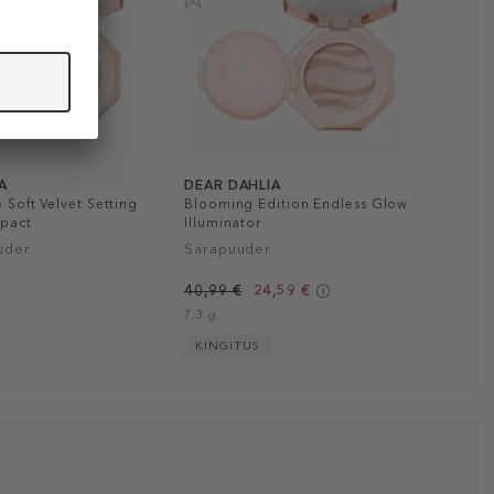
A
DEAR DAHLIA
e Soft Velvet Setting
Blooming Edition Endless Glow
pact
Illuminator
uder
Särapuuder
40,99 €
24,59 €
7.3 g
KINGITUS