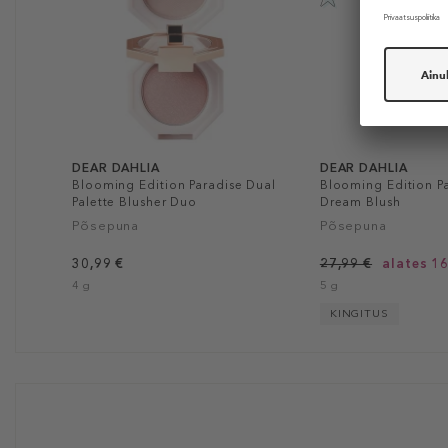
DEAR DAHLIA
DEAR DAHLIA
Blooming Edition Paradise Dual
Blooming Edition Pa
Palette Blusher Duo
Dream Blush
Põsepuna
Põsepuna
30,99 €
27,99 €
alates 16
4 g
5 g
KINGITUS