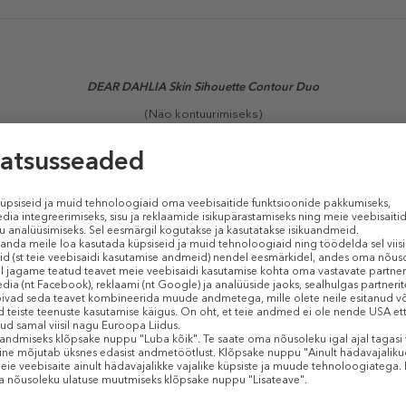
DEAR DAHLIA Skin Sihouette Contour Duo
(Näo kontuurimiseks)
Sarnased tooted
-40%