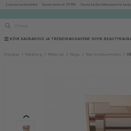
2 tasuta tootenäidist
Tasuta tarne al. 39,95€
Tasuta kauba kättesaamine kaup
KÕIK KAUBAD
UUS JA TRENDIKAS
IGAVENE SUVI
K-BEAUTY
KAUB
Douglas
/
Kataloog
/
Make-up
/
Nägu
/
Näo kontuurimiseks
/
D