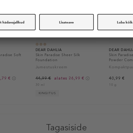
DEAR DAHLIA
DEAR DAHLI
radise Soft
Skin Paradise Sheer Silk
Skin Paradis
Foundation
Powder Com
Jumestuskreem
Kompaktpu
,79 €
44,99 €
alates 26,99 €
40,99 €
30 ml
10 g
KINGITUS
Tagasiside