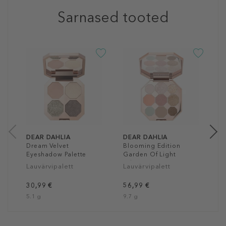
Sarnased tooted
D
T
C
L
5
9
DEAR DAHLIA
DEAR DAHLIA
Dream Velvet
Blooming Edition
Eyeshadow Palette
Garden Of Light
Palette
Lauvärvipalett
Lauvärvipalett
30,99 €
56,99 €
5.1 g
9.7 g