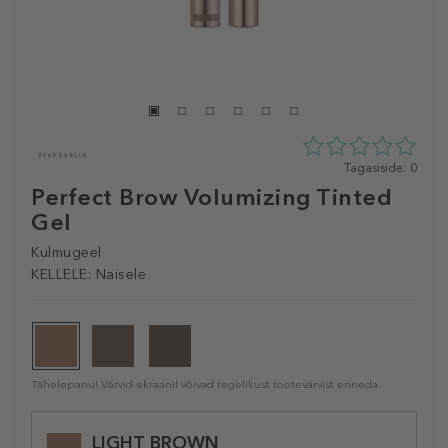
0
Tagasiside: 0
tähte
Perfect Brow Volumizing Tinted
5st
Gel
0
tagasisidest
Kulmugeel
KELLELE:
Naisele
Tähelepanu! Värvid ekraanil võivad tegelikust tootevärvist erineda.
Selected
LIGHT BROWN
variation