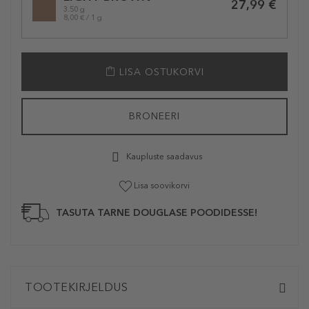
27,99 €
3.50 g
8,00 € / 1 g
LISA OSTUKORVI
BRONEERI
Kaupluste saadavus
Lisa soovikorvi
TASUTA TARNE DOUGLASE POODIDESSE!
TOOTEKIRJELDUS