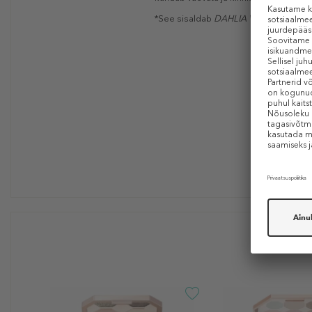
*See sisaldab
DAHLIA
Variabilis
lillee