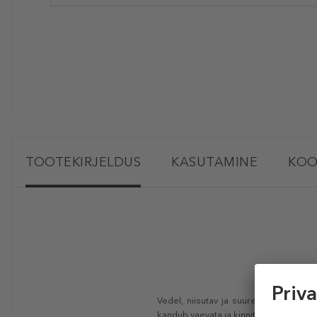
TOOTEKIRJELDUS
KASUTAMINE
KOO
Vedel, niisutav ja suurepärase haard
kandub vaevata ja kinnitub kiiresti s