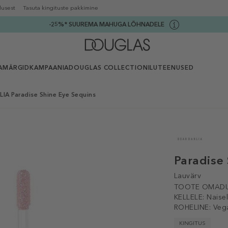
lusest
Tasuta kingituste pakkimine
-25%* SUUREMA MAHUGA LÕHNADELE
AMÄRGID
KAMPAANIA
DOUGLAS COLLECTION
ILUTEENUSED
IA Paradise Shine Eye Sequins
Paradise
Lauvärv
TOOTE OMADU
KELLELE:
Naise
ROHELINE:
Veg
KINGITUS