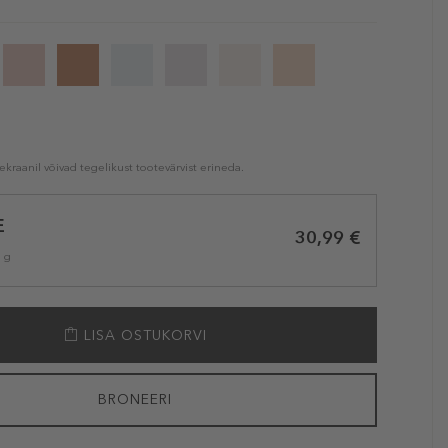
kraanil võivad tegelikust tootevärvist erineda.
E
30,99 €
1 g
LISA OSTUKORVI
BRONEERI