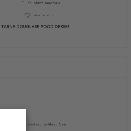
Kaupluste saadavus
Lisa soovikorvi
 TARNE DOUGLASE POODIDESSE!
usest ja üliheledatest pärlitest. See