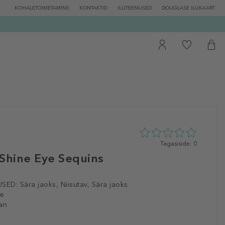
KOHALETOIMETAMINE
KONTAKTID
ILUTEENUSED
DOUGLASE ILUKAART
0
Tagasiside: 0
tähte
 Shine Eye Sequins
5st
0
tagasisidest
SED:
Sära jaoks, Niisutav, Sära jaoks
le
an