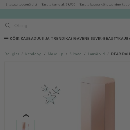
2 tasuta tootenäidist
Tasuta tarne al. 39,95€
Tasuta kauba kättesaamine kaup
KÕIK KAUBAD
UUS JA TRENDIKAS
IGAVENE SUVI
K-BEAUTY
KAUB
Douglas
/
Kataloog
/
Make-up
/
Silmad
/
Lauvärvid
/
DEAR DAHL