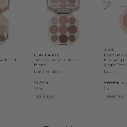
DEAR DAHLIA
DEAR DAHLI
Garden Of
Timeless Bloom Collection
Blooming Edi
Palette
Single Eyes
Lauvärvipalett
Lauvärv
56,99 €
20,99 €
al
9.8 g
2 g
KINGITUS
KINGITUS