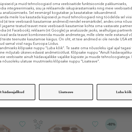
kstrakti, mis tagab pikaajalise kasu ja terve väljanägemise.
TOOTE OMADUSED
Sarnased tooted
-40%