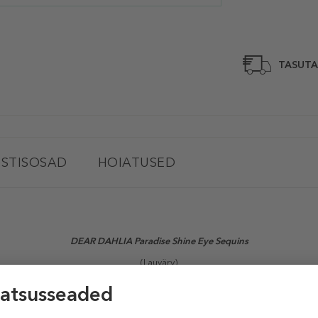
TASUTA
STISOSAD
HOIATUSED
DEAR DAHLIA Paradise Shine Eye Sequins
(Lauvärv)
uvusega lauvärv. See rõõmustab täiusliku kombinatsiooniga sädelevast hiilg
ilmalaugudele, tagades maksimaalse mitmemõõtmelise sära ilma jääkideta.