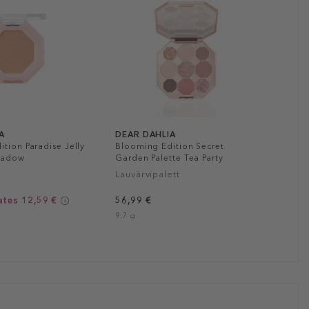
A
DEAR DAHLIA
tion Paradise Jelly
Blooming Edition Secret
hadow
Garden Palette Tea Party
Lauvärvipalett
ates 12,59 €
56,99 €
9.7 g