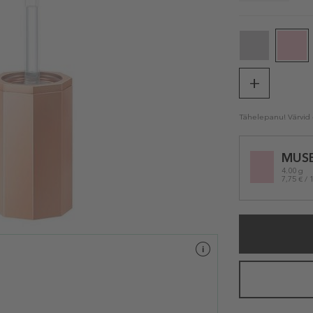
Tähelepanu! Värvid e
Selected
MUS
variation
4.00 g
7,75 € / 