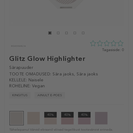
0
Tagasiside: 0
tähte
Glitz Glow Highlighter
5st
0
Särapuuder
tagasisidest
TOOTE OMADUSED:
Sära jaoks, Sära jaoks
KELLELE:
Naisele
ROHELINE:
Vegan
KINGITUS
AINULT E-POES
40%
40%
40%
Tähelepanu! Värvid ekraanil võivad tegelikust tootevärvist erineda.