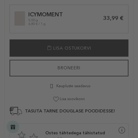
Selected
ICYMOMENT
variation
33,99 €
5.00 g
6,80 € / 1 g
LISA OSTUKORVI
BRONEERI
Kaupluste saadavus
Lisa soovikorvi
TASUTA TARNE DOUGLASE POODIDESSE!
Ostes tähtedega tähistatud