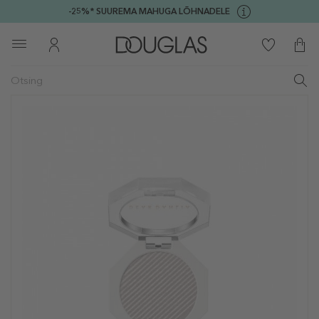
-25%* SUUREMA MAHUGA LÕHNADELE