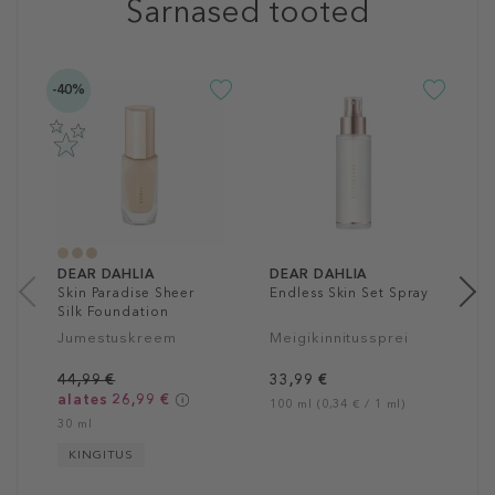
Sarnased tooted
-40%
D
B
P
B
P
3
4
DEAR DAHLIA
DEAR DAHLIA
Skin Paradise Sheer
Endless Skin Set Spray
Silk Foundation
Jumestuskreem
Meigikinnitussprei
44,99 €
33,99 €
alates 26,99 €
100 ml (0,34 € / 1 ml)
30 ml
KINGITUS