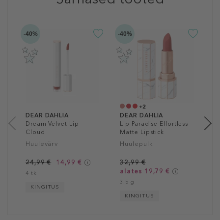
-40%
-40%
D
A
L
H
3
3
+2
DEAR DAHLIA
DEAR DAHLIA
Dream Velvet Lip
Lip Paradise Effortless
Cloud
Matte Lipstick
Huulevärv
Huulepulk
24,99 €
14,99 €
32,99 €
alates 19,79 €
4 tk
3.5 g
KINGITUS
KINGITUS