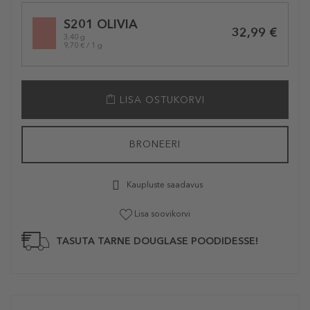
Selected
S201 OLIVIA
variation
32,99 €
3.40 g
9,70 € / 1 g
LISA OSTUKORVI
BRONEERI
Kaupluste saadavus
Lisa soovikorvi
TASUTA TARNE DOUGLASE POODIDESSE!