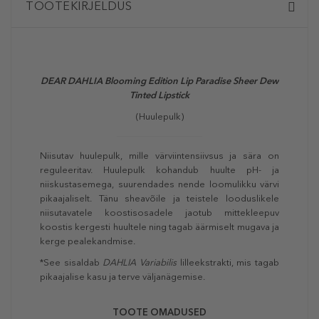
TOOTEKIRJELDUS
DEAR DAHLIA Blooming Edition Lip Paradise Sheer Dew
Tinted Lipstick
(Huulepulk)
Niisutav huulepulk, mille värviintensiivsus ja sära on
reguleeritav. Huulepulk kohandub huulte pH- ja
niiskustasemega, suurendades nende loomulikku värvi
pikaajaliselt. Tänu sheavõile ja teistele looduslikele
niisutavatele koostisosadele jaotub mittekleepuv
koostis kergesti huultele ning tagab äärmiselt mugava ja
kerge pealekandmise.
*See sisaldab
DAHLIA
Variabilis
lilleekstrakti, mis tagab
pikaajalise kasu ja terve väljanägemise.
TOOTE OMADUSED