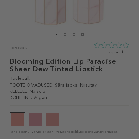
0
Tagasiside: 0
tähte
Blooming Edition Lip Paradise
5st
Sheer Dew Tinted Lipstick
0
tagasisidest
Huulepulk
TOOTE OMADUSED:
Sära jaoks, Niisutav
KELLELE:
Naisele
ROHELINE:
Vegan
Tähelepanu! Värvid ekraanil võivad tegelikust tootevärvist erineda.