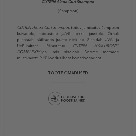
CUTRIN Ainoa Curl Shampoo
(Šampoon)
CUTRIN Ainoa Curl Shampoo
toitev ja niisutav šampoon
kuivadele, habrastele ja/või lokkis juustele. Õrnalt
puhastab, säilitades juuste niiskuse. Sisaldab UVA- ja
UVB-kaitset. Rikastatud
CUTRIN HYALURONIC
COMPLEX™
-iga, mis sisaldab Soome metsade
mustikavett. 91% looduslikest koostisosadest.
TOOTE OMADUSED