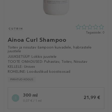
0
Tagasiside: 0
tähte
Ainoa Curl Shampoo
5st
0
Toitev ja niisutav šampoon kuivadele, habrastele
tagasisidest
juustele
JUUKSETÜÜP:
Lokkis juustele
TOOTE OMADUSED:
Puhastav, Toitev, Niisutav
KELLELE:
Unisex
ROHELINE:
Looduslikud koostisosad
PIIRATUD KOGUS
Selected
300 ml
variation
21,99 €
0,07 € / 1 ml