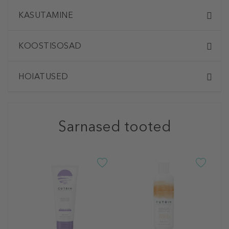
KASUTAMINE
KOOSTISOSAD
HOIATUSED
Sarnased tooted
C
A
S
Š
2