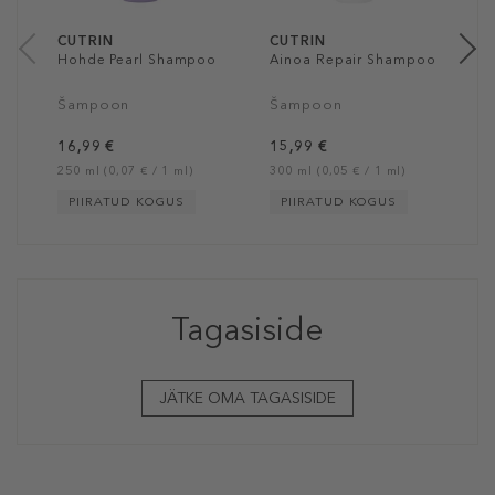
30
CUTRIN
CUTRIN
Hohde Pearl Shampoo
Ainoa Repair Shampoo
Šampoon
Šampoon
16,99 €
15,99 €
250 ml (0,07 € / 1 ml)
300 ml (0,05 € / 1 ml)
PIIRATUD KOGUS
PIIRATUD KOGUS
Tagasiside
JÄTKE OMA TAGASISIDE