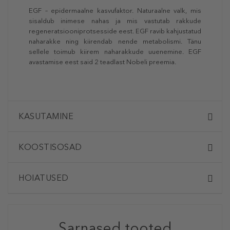
EGF – epidermaalne kasvufaktor. Naturaalne valk, mis
sisaldub inimese nahas ja mis vastutab rakkude
regeneratsiooniprotsesside eest. EGF ravib kahjustatud
naharakke ning kiirendab nende metabolismi. Tänu
sellele toimub kiirem naharakkude uuenemine. EGF
avastamise eest said 2 teadlast Nobeli preemia.
KASUTAMINE
KOOSTISOSAD
HOIATUSED
Sarnased tooted