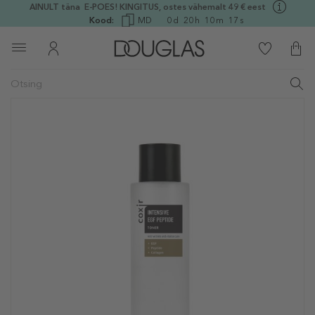
AINULT täna E-POES! KINGITUS, ostes vähemalt 49 € eest
Kood:
MD
0
d
20
h
10
m
16
s