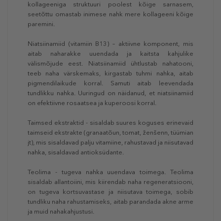
kollageeniga struktuuri poolest kõige sarnasem,
seetõttu omastab inimese nahk mere kollageeni kõige
paremini.
Niatsiinamiid (vitamiin B13) – aktiivne komponent, mis
aitab naharakke uuendada ja kaitsta kahjulike
välismõjude eest. Niatsiinamiid ühtlustab nahatooni,
teeb naha värskemaks, kirgastab tuhmi nahka, aitab
pigmendilaikude korral. Samuti aitab leevendada
tundlikku nahka. Uuringud on näidanud, et niatsiinamiid
on efektiivne rosaatsea ja kuperoosi korral.
Taimsed ekstraktid - sisaldab suures koguses erinevaid
taimseid ekstrakte (granaatõun, tomat, ženšenn, tüümian
jt), mis sisaldavad palju vitamiine, rahustavad ja niisutavad
nahka, sisaldavad antioksüdante.
Teolima - tugeva nahka uuendava toimega. Teolima
sisaldab allantoiini, mis kiirendab naha regeneratsiooni,
on tugeva kortsuvastase ja niisutava toimega, sobib
tundliku naha rahustamiseks, aitab parandada akne arme
ja muid nahakahjustusi.