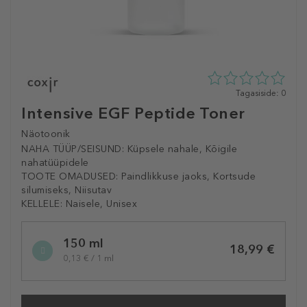
0
Tagasiside: 0
tähte
Intensive EGF Peptide Toner
5st
0
Näotoonik
tagasisidest
NAHA TÜÜP/SEISUND:
Küpsele nahale, Kõigile
nahatüüpidele
TOOTE OMADUSED:
Paindlikkuse jaoks, Kortsude
silumiseks, Niisutav
KELLELE:
Naisele, Unisex
Selected
150 ml
variation
18,99 €
0,13 € / 1 ml