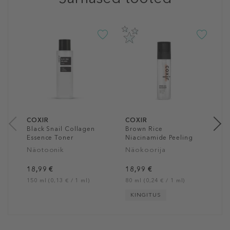
C
G
C
N
1
15
COXIR
COXIR
Black Snail Collagen
Brown Rice
Essence Toner
Niacinamide Peeling
Mist
Näotoonik
Näokoorija
18,99 €
18,99 €
150 ml (0,13 € / 1 ml)
80 ml (0,24 € / 1 ml)
KINGITUS