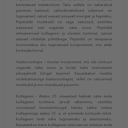
kiirendavad metabolismi. Tänu sellele on naharakud
paremini kaitstud, rakkudevahelised sidemed on
tugevamad, rakud saavad piisavalt energiat ja hapnikku.
Peptiidide molekulid on väga väikesed, seetõttu
pääsevad nad sügavale naha sisse. Peptiidid
stimuleerivad kollageeni ja elastiini tootmist, samuti
aitavad võidelda põletikega. Peptiidid on tänapäeva
kosmeetikas üks tugevamaid komponente, mis aitab
kortsude korral.
Hüaluroonhape – niisutav komponent, mis viib niiskuse
sügavale naha sisse ja hoiab naha niiskustaset
pikaajaliselt kõrgel tasemel. Kasutatakse madala
molekulmassiga hüaluroonhapet, millel on väiksemad
molekulid ja mis imenduvad paremini.
Kollageen – Alates 25. eluaastast hakkab naha enda
kollageeni tootmine järsult vähenema, seetõttu
soovitavad kosmetoloogid hakata nahka toitma
kollageeniga alates 25. a, et ennetada kortsude teket.
Kollageen teeb naha tugevamaks ja elastsemaks.
Kasutatakse mere kollageeni, sest see on inimese enda