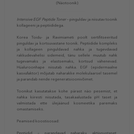
(Näotoonik)
Intensive EGF Peptide Toner
– pinguldav ja niisutav toonik
kollageeni ja peptiididega.
Korea Toidu- ja Ravimiameti poolt sertifitseeritud
pinguldav ja kortsuvastane toonik. Peptiidide kompleks
ja kollageen pinguldavad nahka ja tugevdavad
rakkudevahelisi sidemeid, tänu sellele muutub nahk
tugevamaks ja elastsemaks, kortsud vähenevad.
Hüaluroonhape niisutab nahka. EGF (epidermaalne
kasvufaktor) mõjutab naharakke molekulaarsel tasemel
ja parandab nende regeneratsioonivõimet.
Toonikut kasutatakse kohe pärast näo pesemist, et
nahka kiiresti niisutada, tasakaalustada pH taset ja
valmistada ette ülejäänud kosmeetika paremaks
omastamiseks.
Peamised koostisosad:
Peptiidid – parandavad naharaku aktiivsustaset,