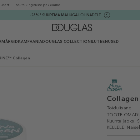
lusest
Tasuta kingituste pakkimine
-25%* SUUREMA MAHUGA LÕHNADELE
AMÄRGID
KAMPAANIA
DOUGLAS COLLECTION
ILUTEENUSED
INE™ Collagen
Collagen
Toidulisand
TOOTE OMADU
Küünte jaoks, 
KELLELE:
Naise
Selected