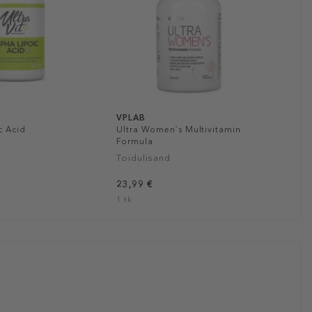
VPLAB
c Acid
Ultra Women`s Multivitamin
Formula
Toidulisand
23,99 €
1 tk