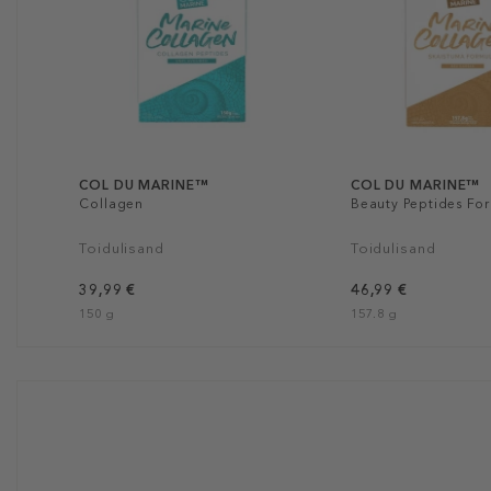
COL DU MARINE™
COL DU MARINE™
Collagen
Beauty Peptides Fo
Toidulisand
Toidulisand
39,99 €
46,99 €
150 g
157.8 g