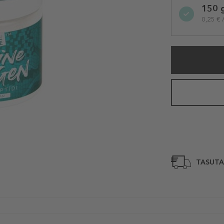
150 
variation
0,25 € 
TASUTA