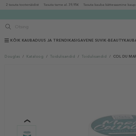
2 tasuta tootenäidist
Tasuta tarne al. 39,95€
Tasuta kauba kättesaamine kaup
KÕIK KAUBAD
UUS JA TRENDIKAS
IGAVENE SUVI
K-BEAUTY
KAUB
Douglas
/
Kataloog
/
Toidulisandid
/
Toidulisandid
/
COL DU MAR