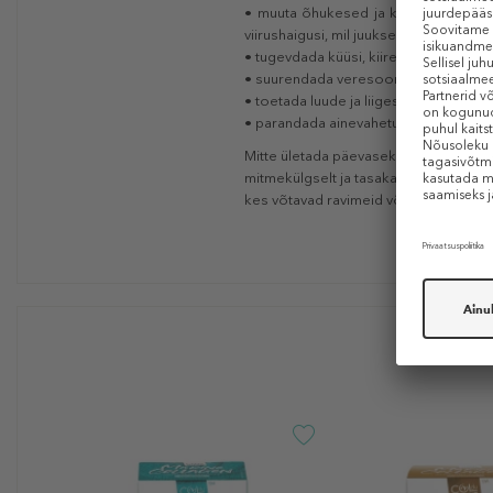
• muuta õhukesed ja kahjustatud juuks
viirushaigusi, mil juuksed on olnud tuge
• tugevdada küüsi, kiirendada nende 
• suurendada veresoonte tugevust ja 
• toetada luude ja liigeste tervist;
• parandada ainevahetust.
Mitte ületada päevaseks tarbimiseks s
mitmekülgselt ja tasakaalustatult ning 
kes võtavad ravimeid või põevad mõnd