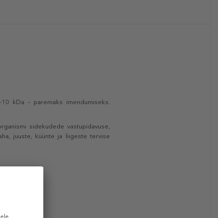
– 3-10 kDa – paremaks imendumiseks.
organismi sidekudede vastupidavuse,
a, juuste, küünte ja liigeste tervise