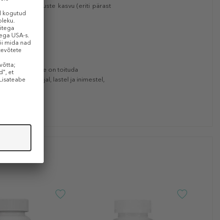
eerida uute juuste kasvu (eriti pärast
ndajana. Oluline on toituda
a imetamise ajal, lastel ja inimestel,