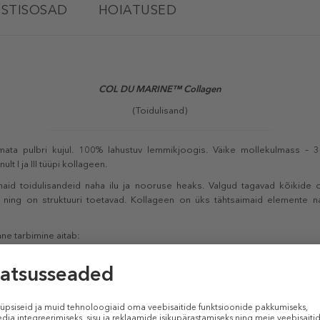
STISOSAD
HOIATUSED
COL DU MARINE™ Collagen
(Toidulisand)
amata pulbri kujul. 100% lahustuv lemmikjoogis. Väike mollekulmass 
t I ja III tüüpi kollageen.
id toidulisandeid naha ilu ja nooruse heaks. Valgud tagavad kõikide 
 ning on struktuuri toetavad. Kollageen on üks tähtsaimaid elemente nah
ne tarbimine aitab:
ha niiskustaset;
;
oni või rosaatsea sümptomite ilmnemist;