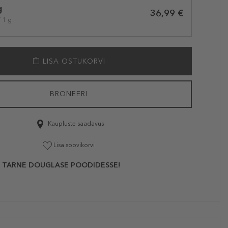
g
36,99 €
/ 1 g
LISA OSTUKORVI
BRONEERI
Kaupluste saadavus
Lisa soovikorvi
 TARNE DOUGLASE POODIDESSE!