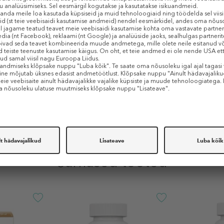
ed paksemaks ja anda neile läiget, takistada juuste väljalangemist, stimul
va stressi all);
kasvu;
parandada siseorganite üldseisundit;
oovitatavat kogust. Toidulisandit mitte kasutada mitmekesise toitumise ase
harrastada tervislikku elustiili. Hoida lastele kättesaamatus kohas. Raseduse j
a haigust, tuleb enne toote manustamist pidada nõu arstiga.
Sarnased tooted