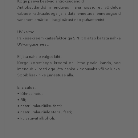
Kogu päeva kestvad antioksüdandid
Antioksüdandid imenduvad naha sisse, et võidelda
vabade radikaalidega ja aidata ennetada enneaegseid
vananemismärke – isegi pärast näo puhastamist.
UV kaitse
Päikesekreem kaitsefaktoriga SPF 50 aitab kaitsta nahka
UV-kiirguse eest.
Ei jäta nahale valget kihti.
Kerge koostisega kreemi on lihtne peale kanda, see
imendub kiiresti ega jäta nahka kleepuvaks või valkjaks.
Sobib lisakihiks jumestuse alla.
Ei sisalda:
• lõhnaaineid;
• õli;
• naatriumlaurüülsulfaati;
• naatriumlaurüüleetersulfaati;
• kuivatavat alkoholi.