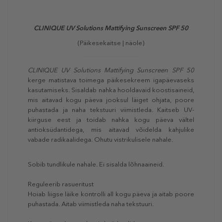
CLINIQUE UV Solutions Mattifying Sunscreen SPF 50
(Päikesekaitse | näole)
CLINIQUE UV Solutions Mattifying Sunscreen SPF 50
kerge matistava toimega päikesekreem igapäevaseks
kasutamiseks. Sisaldab nahka hooldavaid koostisaineid,
mis aitavad kogu päeva jooksul läiget ohjata, poore
puhastada ja naha tekstuuri viimistleda. Kaitseb UV-
kiirguse eest ja toidab nahka kogu päeva vältel
antioksüdantidega, mis aitavad võidelda kahjulike
vabade radikaalidega. Ohutu vistrikulisele nahale.
Sobib tundlikule nahale. Ei sisalda lõhnaaineid.
Reguleerib rasueritust
Hoiab liigse läike kontrolli all kogu päeva ja aitab poore
puhastada. Aitab viimistleda naha tekstuuri.