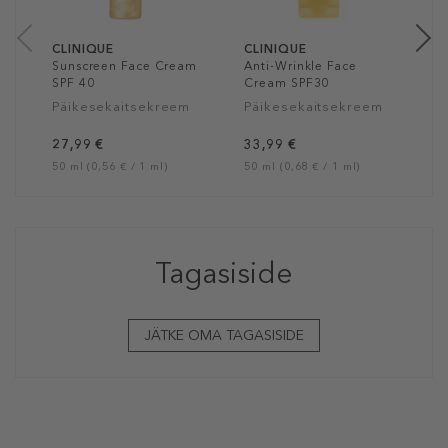
40
CLINIQUE
CLINIQUE
Sunscreen Face Cream
Anti-Wrinkle Face
SPF 40
Cream SPF30
Päikesekaitsekreem
Päikesekaitsekreem
27,99 €
33,99 €
50 ml (0,56 € / 1 ml)
50 ml (0,68 € / 1 ml)
Tagasiside
JÄTKE OMA TAGASISIDE