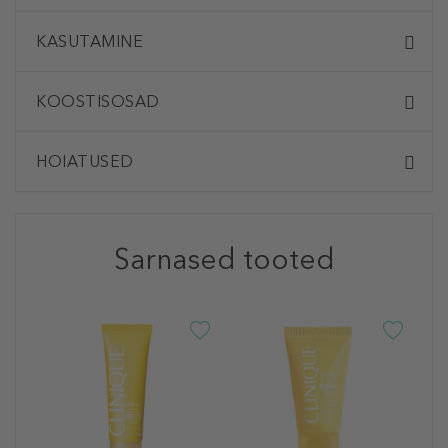
KASUTAMINE
KOOSTISOSAD
HOIATUSED
Sarnased tooted
C
U
S
P
3