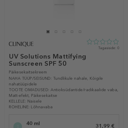
0
Tagasiside: 0
tähte
UV Solutions Mattifying
5st
Sunscreen SPF 50
0
tagasisidest
Päikesekaitsekreem
NAHA TÜÜP/SEISUND:
Tundlikule nahale, Kõigile
nahatüüpidele
TOOTE OMADUSED:
Antioksüdantide/radikaalide vaba,
Matt-efekt, Päikesekaitse
KELLELE:
Naisele
ROHELINE:
Lõhnavaba
Selected
40 ml
variation
31,99 €