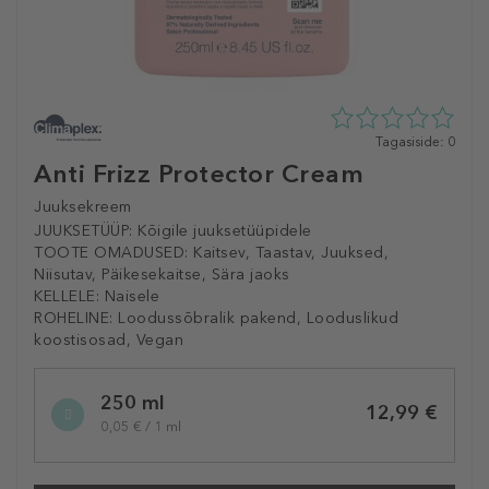
0
Tagasiside: 0
tähte
Anti Frizz Protector Cream
5st
0
Juuksekreem
tagasisidest
JUUKSETÜÜP:
Kõigile juuksetüüpidele
TOOTE OMADUSED:
Kaitsev, Taastav, Juuksed,
Niisutav, Päikesekaitse, Sära jaoks
KELLELE:
Naisele
ROHELINE:
Loodussõbralik pakend, Looduslikud
koostisosad, Vegan
Selected
250 ml
variation
12,99 €
0,05 € / 1 ml