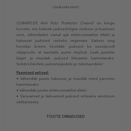
(Juuksekreem)
CLIMAPLEX Anti Frizz Protector Creamil
on
kerge
koostis, mis kaitseb juukseid liigse niiskuse ja kuumuse
eest, vähendades samal ajal elektrostaatilist efekti ja
kahusust juukseid raskeks tegemata. Kaitsev ning
hooldav kreem hooldab juukseid ka seestpoolt
väljapoole, et taastada juuste elujõud. Lisab juustele
läiget ja muudab juuksed lihtsamini kammitavaks.
Sobib kõikidele juuksetüüpidele ja -tekstuuridele!
Peamised eelised:
• Vähendab juuste kahusust ja muudab need paremini
kammitavaks
• Vähendab juuste elektrostaatilist efekti
• Säravamad ja läikivamad juuksed erksama värvitooni
säilitamiseks
TOOTE OMADUSED