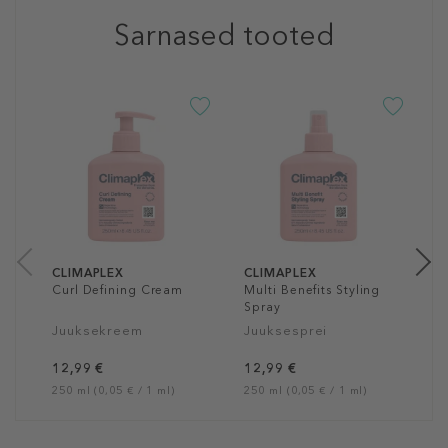
Sarnased tooted
C
S
S
Š
1
40
CLIMAPLEX
CLIMAPLEX
Curl Defining Cream
Multi Benefits Styling
Spray
Juuksekreem
Juuksesprei
12,99 €
12,99 €
250 ml (0,05 € / 1 ml)
250 ml (0,05 € / 1 ml)