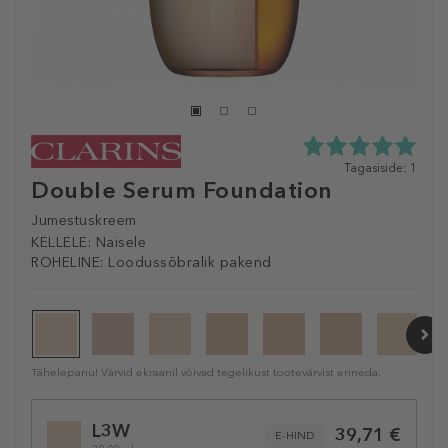
5.0
Tagasiside: 1
Double Serum Foundation
tähte
5st
1
Jumestuskreem
tagasisidest
KELLELE:
Naisele
ROHELINE:
Loodussõbralik pakend
Tähelepanu! Värvid ekraanil võivad tegelikust tootevärvist erineda.
Selected
L3W
39,71 €
variation
E-HIND