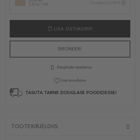
30.00 ml
Tavahind 63,99 €
1,32 € / 1 ml
LISA OSTUKORVI
BRONEERI
Kaupluste saadavus
Lisa soovikorvi
TASUTA TARNE DOUGLASE POODIDESSE!
TOOTEKIRJELDUS