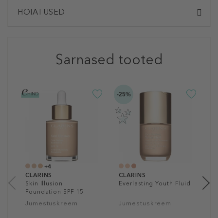
HOIATUSED
Sarnased tooted
-25%
-5
C
M
T
4
5
+4
CLARINS
CLARINS
Skin Illusion
Everlasting Youth Fluid
Foundation SPF 15
Jumestuskreem
Jumestuskreem