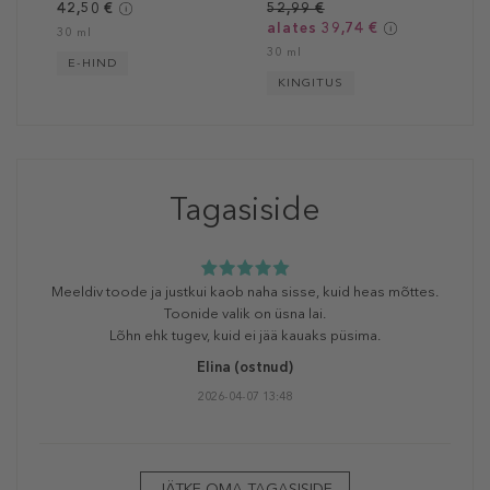
42,50 €
52,99 €
alates 39,74 €
30 ml
30 ml
E-HIND
KINGITUS
Tagasiside
Meeldiv toode ja justkui kaob naha sisse, kuid heas mõttes.
Toonide valik on üsna lai.
Lõhn ehk tugev, kuid ei jää kauaks püsima.
Elina
(ostnud)
2026-04-07 13:48
JÄTKE OMA TAGASISIDE