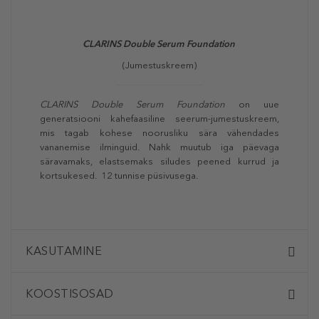
CLARINS Double Serum Foundation
(Jumestuskreem)
CLARINS Double Serum Foundation
on uue
generatsiooni kahefaasiline seerum-jumestuskreem,
mis tagab kohese noorusliku sära vähendades
vananemise ilminguid. Nahk muutub iga päevaga
säravamaks, elastsemaks siludes peened kurrud ja
kortsukesed. 12 tunnise püsivusega.
KASUTAMINE
KOOSTISOSAD