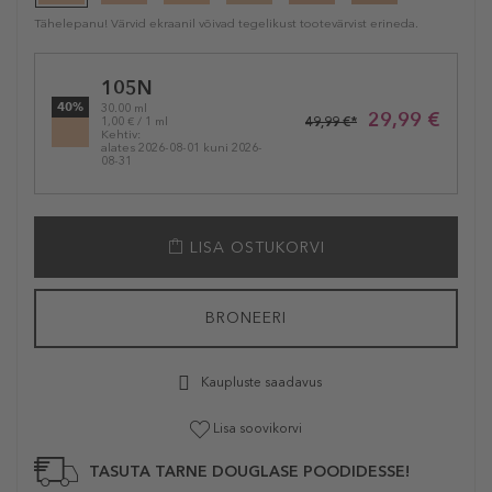
Tähelepanu! Värvid ekraanil võivad tegelikust tootevärvist erineda.
Selected
105N
variation
40%
30.00 ml
29,99 €
49,99 €*
1,00 € / 1 ml
Kehtiv:
alates 2026-08-01 kuni 2026-
08-31
LISA OSTUKORVI
BRONEERI
Kaupluste saadavus
Lisa soovikorvi
TASUTA TARNE DOUGLASE POODIDESSE!