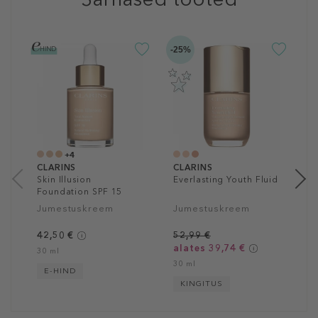
-25%
-5
C
M
T
4
5
+4
CLARINS
CLARINS
Skin Illusion
Everlasting Youth Fluid
Foundation SPF 15
Jumestuskreem
Jumestuskreem
42,50 €
52,99 €
alates 39,74 €
30 ml
30 ml
E-HIND
KINGITUS