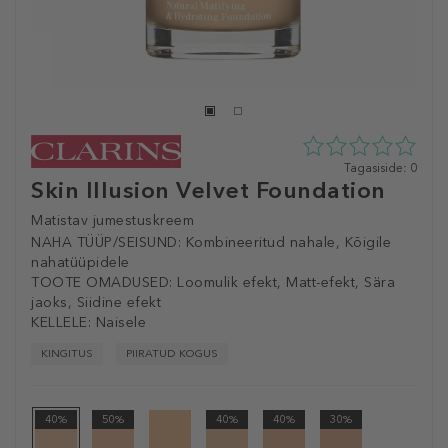
0
Tagasiside: 0
Skin Illusion Velvet Foundation
tähte
5st
0
Matistav jumestuskreem
tagasisidest
NAHA TÜÜP/SEISUND:
Kombineeritud nahale, Kõigile
nahatüüpidele
TOOTE OMADUSED:
Loomulik efekt, Matt-efekt, Sära
jaoks, Siidine efekt
KELLELE:
Naisele
KINGITUS
PIIRATUD KOGUS
40%
50%
40%
40%
30%