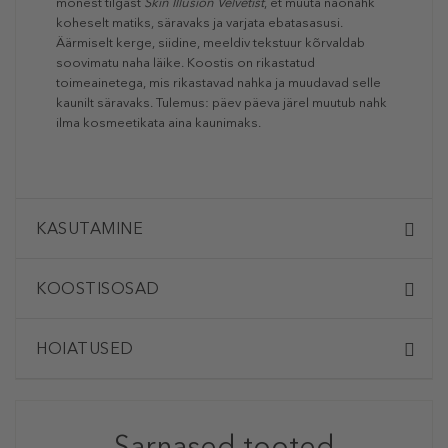
mõnest tilgast
Skin Illusion Velvetist
, et muuta näonahk
koheselt matiks, säravaks ja varjata ebatasasusi.
Äärmiselt kerge, siidine, meeldiv tekstuur kõrvaldab
soovimatu naha läike. Koostis on rikastatud
toimeainetega, mis rikastavad nahka ja muudavad selle
kaunilt säravaks. Tulemus: päev päeva järel muutub nahk
ilma kosmeetikata aina kaunimaks.
KASUTAMINE
KOOSTISOSAD
HOIATUSED
Sarnased tooted