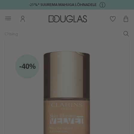
-25%* SUUREMA MAHUGA LÕHNADELE
-40%