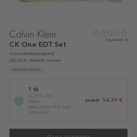
0
Tagasiside: 0
CK One EDT Set
tähte
5st
Aroomikinkekomplekt
0
KELLELE:
Naisele, Unisex
tagasisidest
PIIRATUD KOGUS
Selected
1 tk
variation
54,39 € / 1 tk.
54,39 €
67,99 €*
Kehtiv:
alates 2026-08-01 kuni
2026-08-31