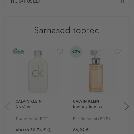
HOIATUSED
Sarnased tooted
-20%
C
E
T
T
6
30
CALVIN KLEIN
CALVIN KLEIN
CK One
Eternity Intense
Tualettvesi (EDT)
Parfüümvesi (EDP)
alates 30,74 €
66,99 €