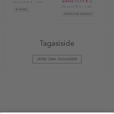
alates 53,59 €
50 ml (0,61 € / 1 ml)
30 ml (1,79 € / 1 ml)
E-HIND
PIIRATUD KOGUS
Tagasiside
JÄTKE OMA TAGASISIDE