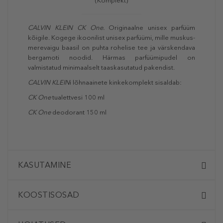
(Komplekt)
CALVIN KLEIN
CK One.
Originaalne unisex parfüüm
kõigile. Kogege ikoonilist unisex parfüümi, mille muskus-
merevaigu baasil on puhta rohelise tee ja värskendava
bergamoti noodid. Härmas parfüümipudel on
valmistatud minimaalselt taaskasutatud pakendist.
CALVIN KLEIN
i lõhnaainete kinkekomplekt sisaldab:
CK One
tualettvesi 100 ml
CK One
deodorant 150 ml
KASUTAMINE
KOOSTISOSAD