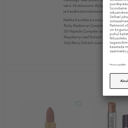
värvi. Eksklusiivne
Ruby Radiance Com
ja kauakestva tulemuse. Huulepulk tund
Nahka hooldav koostis tugineb hoolik
Ruby Radiance Complex:
koorib õrnalt
50-Peptide Complex:
täidab, silub ja 
Raspberry Leaf Extract:
lukustab niisku
Goji Berry Extract:
suurendab loomulik