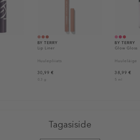
BY TERRY
BY TERRY
Lip Liner
Glow Gloss
Huulepliiats
Huuleläige
30,99 €
38,99 €
0.3 g
5 ml
Tagasiside