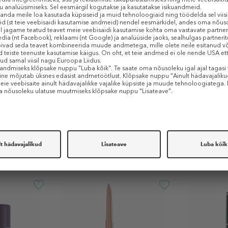
plex,
50 peptiidi kompleks, vaarikalehe ekstrakt ja goji marja ekstrakt an
ub pehmem ja täidlasem, kuni 24 tundi püsivat niisutust.
alt valitud koostisosadele:
, et saavutada siledam ja säravam tulemus.
taastab huuled, vähendades peeneid jooni ning tehes huuled nooruslikuks.
se pikaajalise niisutuse tagamiseks.
ku volüümi ja pehmust.
Sarnased tooted