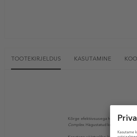
TOOTEKIRJELDUS
KASUTAMINE
KOO
Kõrge efektiivsusega huulepulk. Kuni 
Complex
. Hägustatud kreemjas samet
Kasutage väärtuslike kivide jõudu ja 