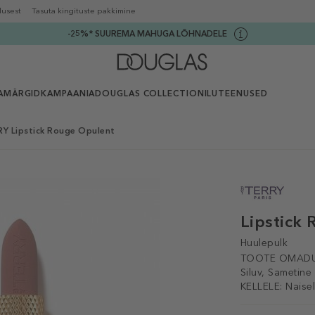
lusest
Tasuta kingituste pakkimine
-25%* SUUREMA MAHUGA LÕHNADELE
AMÄRGID
KAMPAANIA
DOUGLAS COLLECTION
ILUTEENUSED
Y Lipstick Rouge Opulent
Lipstick
Huulepulk
TOOTE OMADU
Siluv, Sametine
KELLELE:
Naisel