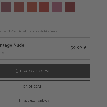
kraanil võivad tegelikust tootevärvist erineda.
intage Nude
59,99 €
 1 g
LISA OSTUKORVI
BRONEERI
Kaupluste saadavus