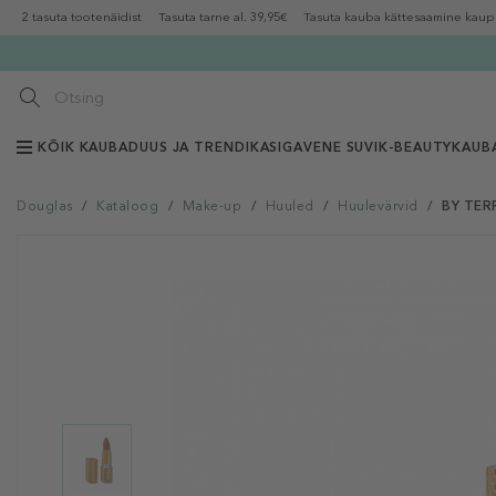
2 tasuta tootenäidist
Tasuta tarne al. 39,95€
Tasuta kauba kättesaamine kaup
KÕIK KAUBAD
UUS JA TRENDIKAS
IGAVENE SUVI
K-BEAUTY
KAUB
Douglas
/
Kataloog
/
Make-up
/
Huuled
/
Huulevärvid
/
BY TERR