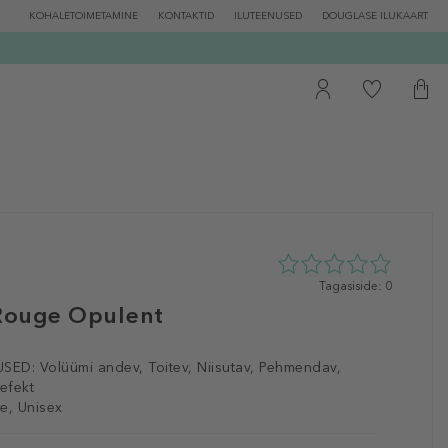
KOHALETOIMETAMINE
KONTAKTID
ILUTEENUSED
DOUGLASE ILUKAART
0
Tagasiside: 0
tähte
 Rouge Opulent
5st
0
tagasisidest
SED:
Volüümi andev, Toitev, Niisutav, Pehmendav,
 efekt
e, Unisex