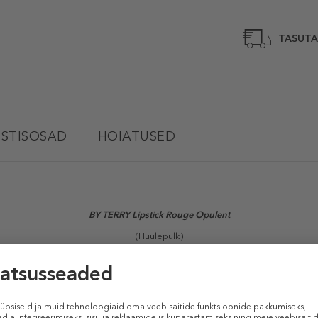
TASUTA
STISOSAD
HOIATUSED
BY TERRY Lipstick Rouge Opulent
(Huulepulk)
24-tunnine niisutus ja mugavus. Ei määrdu, vananemisvastane, toitaineterika
ine lõpptulemus.
intensiivselt toitvaid nahahoolduse toimeaineid, see luksuslik huulepulk pa