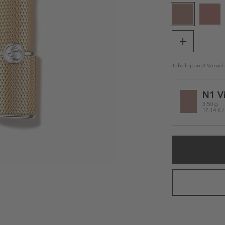
Tähelepanu! Värvid e
Selected
N1 V
variation
3.50 g
17,14 € /