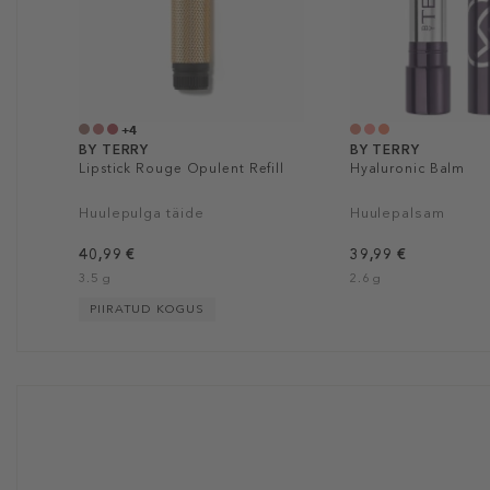
+4
BY TERRY
BY TERRY
Lipstick Rouge Opulent Refill
Hyaluronic Balm
Huulepulga täide
Huulepalsam
40,99 €
39,99 €
3.5 g
2.6 g
PIIRATUD KOGUS