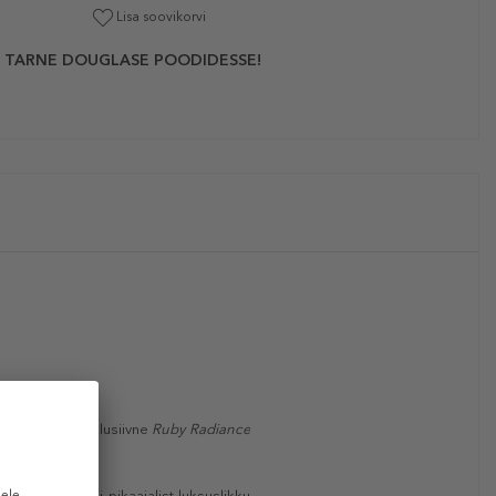
Lisa soovikorvi
 TARNE DOUGLASE POODIDESSE!
s koostis. Eksklusiivne
Ruby Radiance
kub rohkem kui pikaajalist luksuslikku