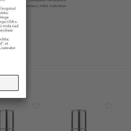
navad vananemisvastase, mitte määrduva