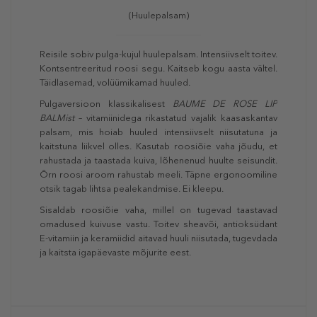
(Huulepalsam)
Reisile sobiv pulga-kujul huulepalsam. Intensiivselt toitev.
Kontsentreeritud roosi segu. Kaitseb kogu aasta vältel.
Täidlasemad, volüümikamad huuled.
Pulgaversioon klassikalisest
BAUME DE ROSE LIP
BALMist
– vitamiinidega rikastatud vajalik kaasaskantav
palsam, mis hoiab huuled intensiivselt niisutatuna ja
kaitstuna liikvel olles. Kasutab roosiõie vaha jõudu, et
rahustada ja taastada kuiva, lõhenenud huulte seisundit.
Õrn roosi aroom rahustab meeli. Täpne ergonoomiline
otsik tagab lihtsa pealekandmise. Ei kleepu.
Sisaldab roosiõie vaha, millel on tugevad taastavad
omadused kuivuse vastu. Toitev sheavõi, antioksüdant
E-vitamiin ja keramiidid aitavad huuli niisutada, tugevdada
ja kaitsta igapäevaste mõjurite eest.