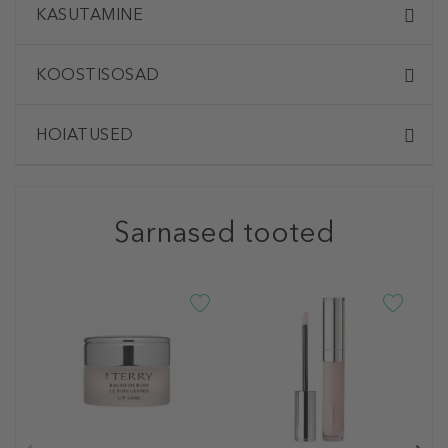
KASUTAMINE
KOOSTISOSAD
HOIATUSED
Sarnased tooted
B
G
N
a
15