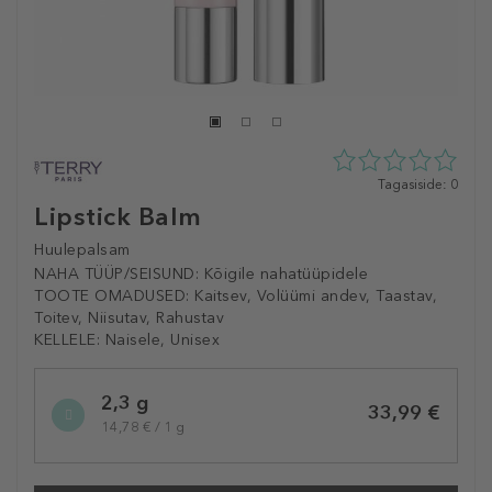
0
Tagasiside: 0
tähte
Lipstick Balm
5st
0
Huulepalsam
tagasisidest
NAHA TÜÜP/SEISUND:
Kõigile nahatüüpidele
TOOTE OMADUSED:
Kaitsev, Volüümi andev, Taastav,
Toitev, Niisutav, Rahustav
KELLELE:
Naisele, Unisex
Selected
2,3 g
variation
33,99 €
14,78 € / 1 g