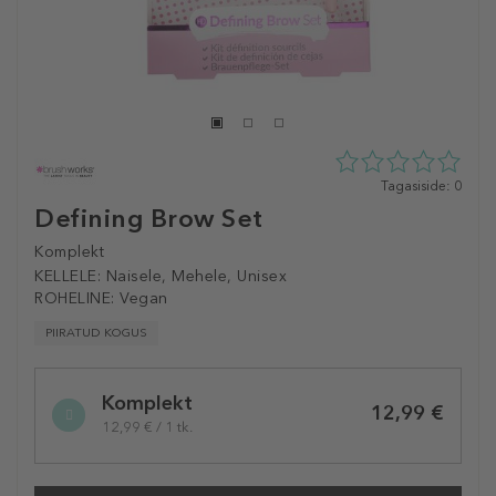
0
Tagasiside: 0
tähte
Defining Brow Set
5st
0
Komplekt
tagasisidest
KELLELE:
Naisele, Mehele, Unisex
ROHELINE:
Vegan
PIIRATUD KOGUS
Selected
Komplekt
variation
12,99 €
12,99 € / 1 tk.