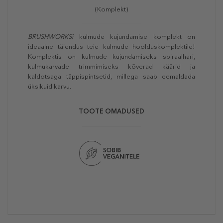
(Komplekt)
BRUSHWORKSi
kulmude kujundamise komplekt on
ideaalne täiendus teie kulmude hoolduskomplektile!
Komplektis on kulmude kujundamiseks spiraalhari,
kulmukarvade trimmimiseks kõverad käärid ja
kaldotsaga täppispintsetid, millega saab eemaldada
üksikuid karvu.
TOOTE OMADUSED