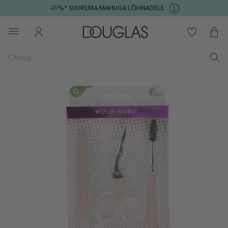
-25%* SUUREMA MAHUGA LÕHNADELE