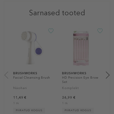
Sarnased tooted
B
P
T
P
3
1
BRUSHWORKS
BRUSHWORKS
Facial Cleansing Brush
HD Precision Eye Brow
Set
Näohari
Komplekt
11,49 €
26,99 €
1 tk
1 tk
PIIRATUD KOGUS
PIIRATUD KOGUS