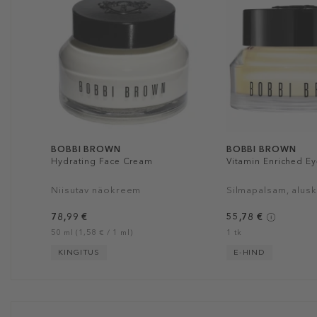
BOBBI BROWN
BOBBI BROWN
Hydrating Face Cream
Vitamin Enriched E
Niisutav näokreem
Silmapalsam, alus
78,99 €
55,78 €
50 ml (1,58 € / 1 ml)
1 tk
KINGITUS
E-HIND