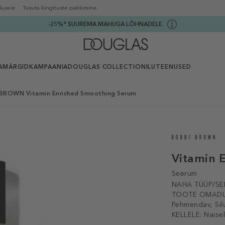
lusest
Tasuta kingituste pakkimine
-25%* SUUREMA MAHUGA LÕHNADELE
AMÄRGID
KAMPAANIA
DOUGLAS COLLECTION
ILUTEENUSED
BROWN Vitamin Enriched Smoothing Serum
Vitamin 
Seerum
NAHA TÜÜP/SE
TOOTE OMADU
Pehmendav, Sil
KELLELE:
Naise