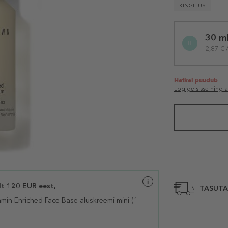
KINGITUS
Selected
30 m
variation
2,87 € 
Hetkel puudub
Logige sisse ning 
t 120 EUR eest,
TASUTA
min Enriched Face Base
aluskreemi mini (1