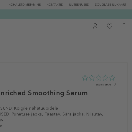
KOHALETOIMETAMINE
KONTAKTID
ILUTEENUSED
DOUGLASE ILUKAART
0
Tagasiside: 0
tähte
Enriched Smoothing Serum
5st
0
tagasisidest
ISUND:
Kõigile nahatüüpidele
SED:
Punetuse jaoks, Taastav, Sära jaoks, Niisutav,
uv
le