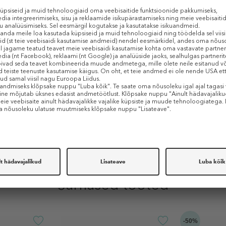
akestva niisutuse.
astu ja muudab aja jooksul nahatooni heledamaks.
ab õrna koorimise teel aja jooksul naha tekstuuri.
ka, muutes peened kuivad kurrud vähem silmapaistvaks.
ka.
lliõli toidab, taastab ja pehmendab.
avad aja jooksul vähendada punetust.
Sarnased tooted
-50%