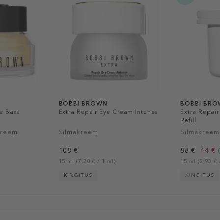
BOBBI BROWN
BOBBI BR
ye Base
Extra Repair Eye Cream Intense
Extra Repai
Refill
kreem
Silmakreem
Silmakreemi
108 €
88 €
44 €
15 ml (7,20 € / 1 ml)
15 ml (2,93 € 
KINGITUS
KINGITUS