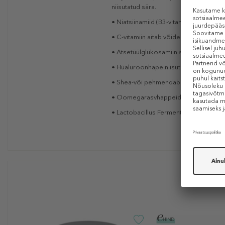
niisutatud sära.
• Niatsiinamiid (B3-vitamiin) tagab kau
• C-vitamiin aitab võidelda tuhmuse v
• Atsetüülglükosamiin silub ja ühtlust
• Hüaluroonhape niisutab kergelt nah
• Shea-või pehmendab ja hooldab nah
• Oomegarasvhappeid sisaldav granadi
• Lactobacillus Ferment ja kofeiin ait