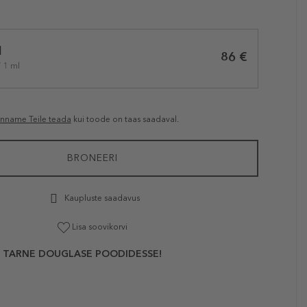
l
86 €
/ 1 ml
anname Teile teada
kui toode on taas saadaval.
BRONEERI
Kaupluste saadavus
Lisa soovikorvi
 TARNE DOUGLASE POODIDESSE!