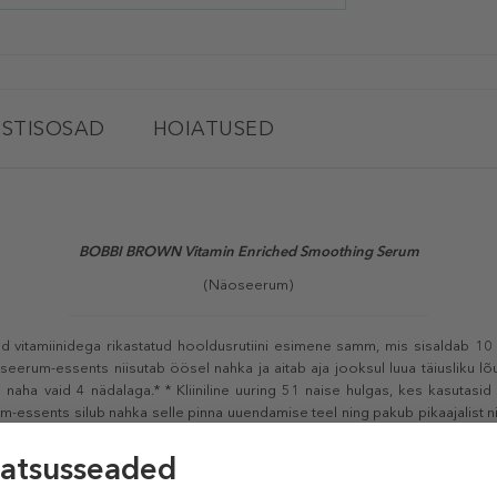
STISOSAD
HOIATUSED
BOBBI BROWN Vitamin Enriched Smoothing Serum
(Näoseerum)
d vitamiinidega rikastatud hooldusrutiini esimene samm, mis sisaldab 10
seerum-essents niisutab öösel nahka ja aitab aja jooksul luua täiusliku lõ
aha vaid 4 nädalaga.* * Kliiniline uuring 51 naise hulgas, kes kasutasi
m-essents silub nahka selle pinna uuendamise teel ning pakub pikaajalist nii
uskreemiga
Vitamin Enriched Face Base
, aitab see nahka pehmendada ja lihts
bi- ja geraaniumiõli erksad tsitruselõhnad. Peamised koostisosad
aldab arbuusi- ja õunaekstrakte, toimib koos kaktusega, et tagada pikaajali