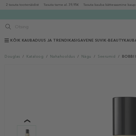
2 tasuta tootenäidist
Tasuta tarne al. 39,95€
Tasuta kauba kättesaamine kaup
KÕIK KAUBAD
UUS JA TRENDIKAS
IGAVENE SUVI
K-BEAUTY
KAUB
Douglas
/
Kataloog
/
Nahahooldus
/
Nägu
/
Seerumid
/
BOBBI 