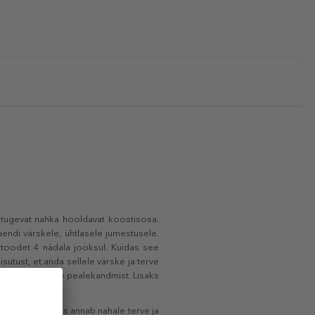
 tugevat nahka hooldavat koostisosa.
uendi värskele, ühtlasele jumestusele.
d toodet 4 nädala jooksul. Kuidas see
sutust, et anda sellele värske ja terve
ustab jumestuse pealekandmist. Lisaks
ne niisutus, mis annab nahale terve ja