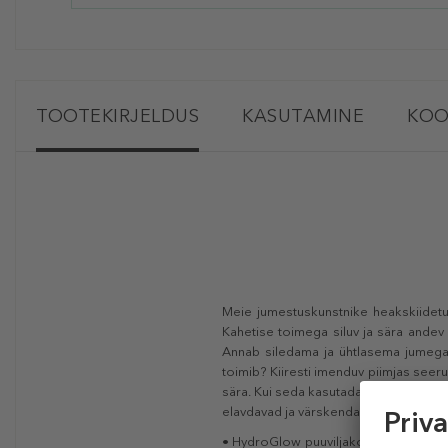
TOOTEKIRJELDUS
KASUTAMINE
KOO
Meie jumestuskunstnike heakskiidetu
Kahetise toimega siluv ja sära andev 
Annab siledama ja ühtlasema jumega n
toimib? Kiiresti imenduv piimjas seeru
sära. Kui seda kasutada koos näoal
elavdavad ja värskendavad meeli grei
• HydroGlow puuviljakompleks, mis sis