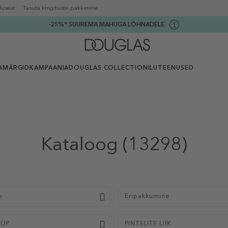
lusest
Tasuta kingituste pakkimine
-25%* SUUREMA MAHUGA LÕHNADELE
AMÄRGID
KAMPAANIA
DOUGLAS COLLECTION
ILUTEENUSED
Kataloog
(13298)
p
Eripakkumine
ÜÜP
PINTSLITE LIIK