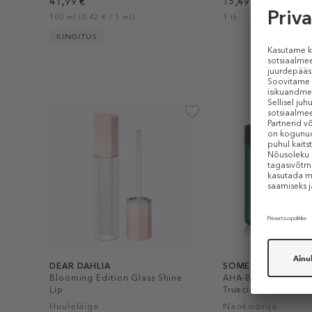
41,99 €
15,49 €
100 ml (0,42 € / 1 ml)
1 tk
KINGITUS
DEAR DAHLIA
SOME BY MI
Blooming Edition Glass Shine
AHA-BHA-PHA 30 Da
Lip
Truecica Clear Pad
Huuleläige
Näokoorija