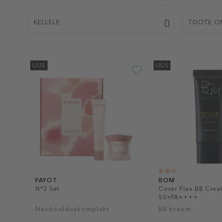
KELLELE
TOOTE O
UUS
UUS
PAYOT
BOM
N°2 Set
Cover Flex BB Crea
50+PA++++
Näohoolduskomplekt
BB-kreem