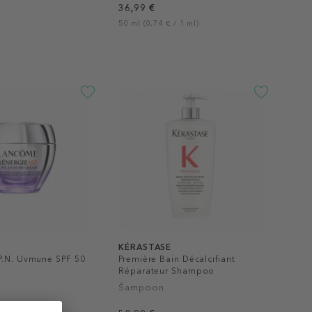
36,99 €
50 ml (0,74 € / 1 ml)
KÉRASTASE
P.N. Uvmune SPF 50
Première Bain Décalcifiant
Réparateur Shampoo
Šampoon