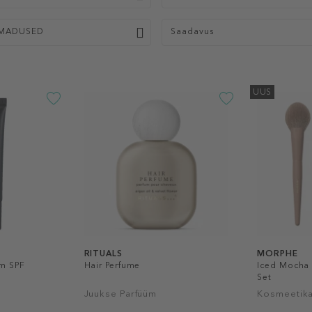
MADUSED
Saadavus
UUS
RITUALS
MORPHE
m SPF
Hair Perfume
Iced Mocha 
Set
Juukse Parfüüm
Kosmeetika