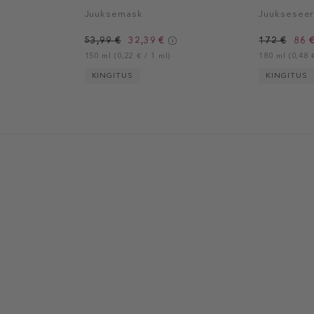
Juuksemask
Juuksesee
53,99 €
32,39 €
172 €
86 
150 ml (0,22 € / 1 ml)
180 ml (0,48 €
KINGITUS
KINGITUS