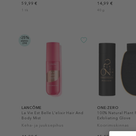
59,99 €
14,99 €
1 tk
40 g
-25%
alates
29€
LANCÔME
ONE:ZERO
La Vie Est Belle L'elixir Hair And
100% Natural Plant 
Body Mist
Exfoliating Glove
Keha- ja juuksepihus
Koorimiskinnas