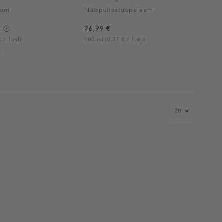
rum
Näopuhastuspalsam
€
26,99 €
 / 1 ml)
100 ml (0,27 € / 1 ml)
Page
20
size
select