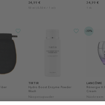
24,99 €
34,99 €
50 ml (0,50 € / 1 ml)
1 tk
-30%
TIRTIR
LANCÔME
Fiber
Hydro Boost Enzyme Powder
Rénergie H.
Wash
Cream
Näopesupuuder
Näokreem