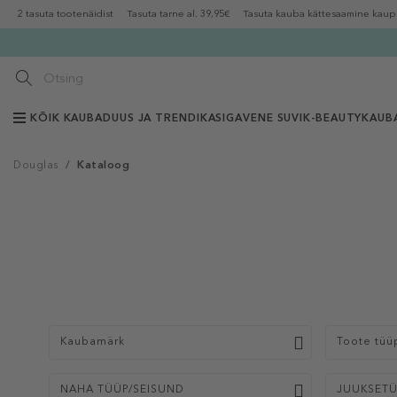
2 tasuta tootenäidist
Tasuta tarne al. 39,95€
Tasuta kauba kättesaamine kaup
KÕIK KAUBAD
UUS JA TRENDIKAS
IGAVENE SUVI
K-BEAUTY
KAUB
Douglas
/
Kataloog
Kaubamärk
Toote tüü
NAHA TÜÜP/SEISUND
JUUKSET