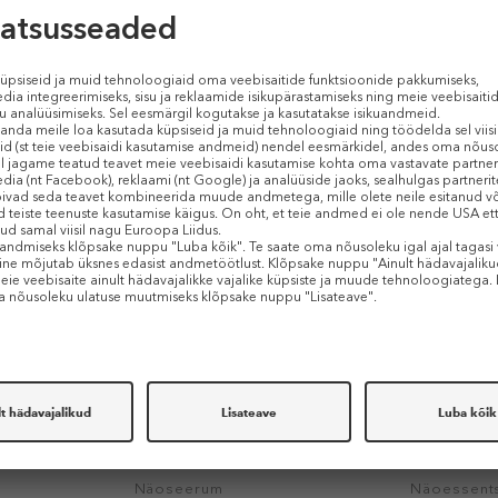
21,99 €
147 €
102
75 g (0,29 € / 1 g)
75 ml (1,37 € 
KINGITUS
-30%
NACIFIC
MIXSOON
ys Miracle
Pink AHA/BHA Serum
Bifida Ferm
Näoseerum
Näoessent