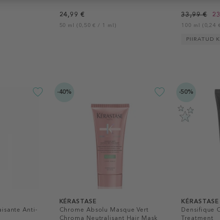
24,99 €
33,99 €
23
50 ml (0,50 € / 1 ml)
100 ml (0,24 €
PIIRATUD 
-40%
-50%
KÉRASTASE
KÉRASTASE
isante Anti-
Chrome Absolu Masque Vert
Densifique
Chroma Neutralisant Hair Mask
Treatment