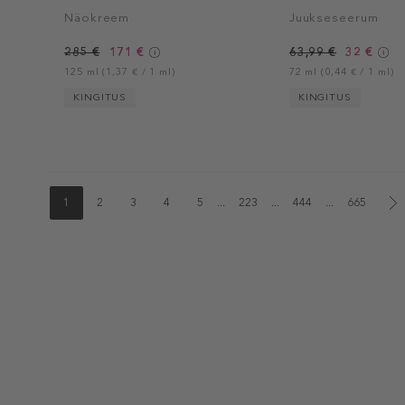
Näokreem
Juukseseerum
285 €
171 €
63,99 €
32 €
125 ml (1,37 € / 1 ml)
72 ml (0,44 € / 1 ml)
KINGITUS
KINGITUS
1
2
3
4
5
...
223
...
444
...
665