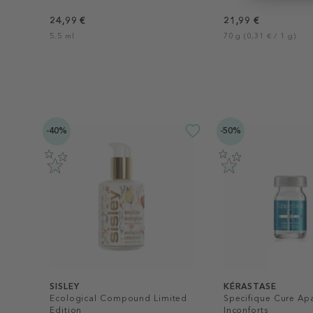
24,99 €
21,99 €
5.5 ml
70 g (0,31 € / 1 g)
-40%
-50%
SISLEY
KÉRASTASE
Ecological Compound Limited
Specifique Cure Apa
Edition
Inconforts