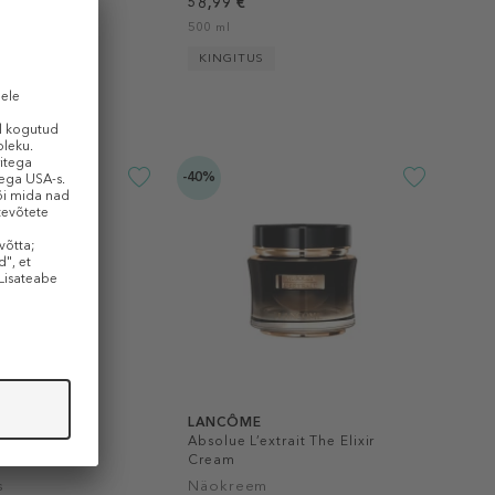
,90 €
58,99 €
/ 1 ml)
500 ml
KINGITUS
-40%
LANCÔME
ent Essence
Absolue L’extrait The Elixir
Cream
s
Näokreem