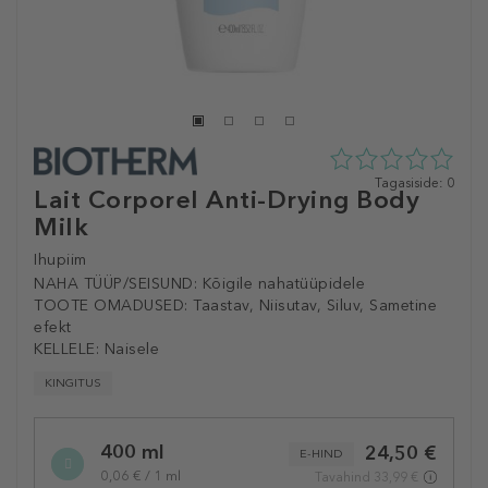
0
Tagasiside: 0
Lait Corporel Anti-Drying Body
tähte
Milk
5st
0
tagasisidest
Ihupiim
NAHA TÜÜP/SEISUND:
Kõigile nahatüüpidele
TOOTE OMADUSED:
Taastav, Niisutav, Siluv, Sametine
efekt
KELLELE:
Naisele
KINGITUS
Selected
400 ml
24,50 €
variation
E-HIND
0,06 € / 1 ml
Tavahind 33,99 €