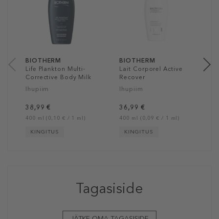
F
C
K
4
20
BIOTHERM
BIOTHERM
Life Plankton Multi-
Lait Corporel Active
Corrective Body Milk
Recover
Ihupiim
Ihupiim
38,99 €
36,99 €
400 ml (0,10 € / 1 ml)
400 ml (0,09 € / 1 ml)
KINGITUS
KINGITUS
Tagasiside
JÄTKE OMA TAGASISIDE