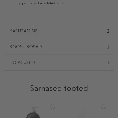
ning perfektselt niisutatud tunde.
KASUTAMINE
KOOSTISOSAD
HOIATUSED
Sarnased tooted
B
C