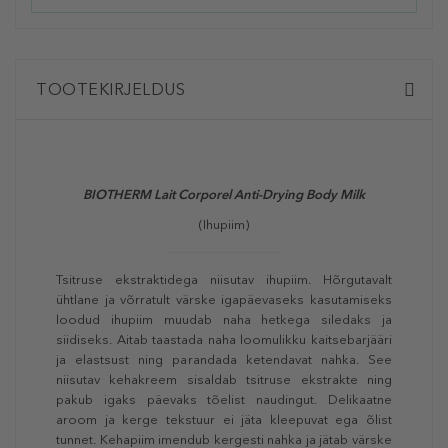
TOOTEKIRJELDUS
BIOTHERM Lait Corporel Anti-Drying Body Milk
(Ihupiim)
Tsitruse ekstraktidega niisutav ihupiim. Hõrgutavalt
ühtlane ja võrratult värske igapäevaseks kasutamiseks
loodud ihupiim muudab naha hetkega siledaks ja
siidiseks. Aitab taastada naha loomulikku kaitsebarjääri
ja elastsust ning parandada ketendavat nahka. See
niisutav kehakreem sisaldab tsitruse ekstrakte ning
pakub igaks päevaks tõelist naudingut. Delikaatne
aroom ja kerge tekstuur ei jäta kleepuvat ega õlist
tunnet. Kehapiim imendub kergesti nahka ja jätab värske