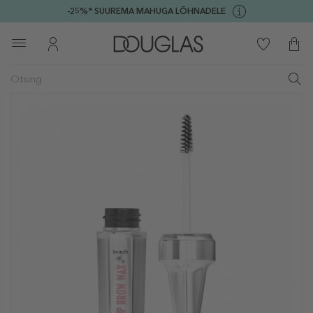
-25%* SUUREMA MAHUGA LÕHNADELE