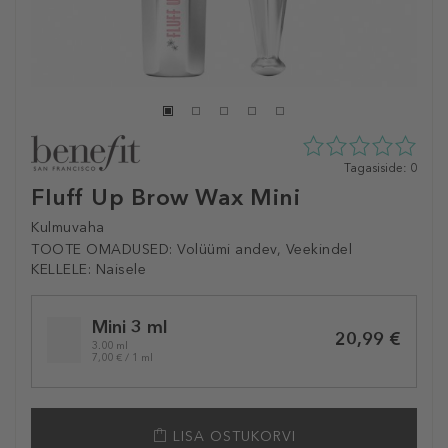
0
Tagasiside: 0
tähte
Fluff Up Brow Wax Mini
5st
0
Kulmuvaha
tagasisidest
TOOTE OMADUSED:
Volüümi andev, Veekindel
KELLELE:
Naisele
Selected
Mini 3 ml
variation
20,99 €
3.00 ml
7,00 € / 1 ml
LISA OSTUKORVI