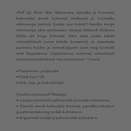
Fluff Up Brow Wax
läbipaistev, tükivaba ja kreemjas
kulmuvaha annab kohevad, täidlased ja loomuliku
välimusega kulmud. Kuidas see toimib? Kandke kerge
tekstuuriga vaha spetsiaalse harjaga ühtlaselt õhukese
kihina üle kogu kulmude. Vaha saab peale kanda
mitmekihiliselt (enne kihtide kuivamist), et saavutada
paremini hoidev ja mitmekülgsem vorm ning loomulik
matt lõpptulemus. Lõpptulemus: kohevad, viimistletud,
tekstureeritud kulmud, mis püsivad kuni 12 tundi.
• Pudenemis- ja tükivaba
• Püsib kuni 12h
• Vee-, higi- ja niiskuskindel
Head koostisosad? Muidugi!
• Jojoba seemneõli pehmendab ja toidab kulmukarvu
• Sheavõi annab kulmudele kreemja, paindliku tekstuuri
ja pehmendab ning toidab kulmukarvu
• Argaaniaõli toidab ja pehmendab kulmukarvu