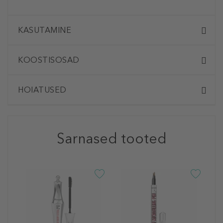
KASUTAMINE
KOOSTISOSAD
HOIATUSED
Sarnased tooted
B
F
K