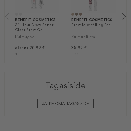
3
6 
BENEFIT COSMETICS
BENEFIT COSMETICS
24-Hour Brow Setter
Brow Microfilling Pen
Clear Brow Gel
Kulmugeel
Kulmupliiats
alates 20,99 €
35,99 €
3.5 ml
0.77 ml
Tagasiside
JÄTKE OMA TAGASISIDE