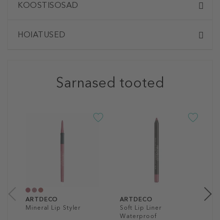
KOOSTISOSAD
HOIATUSED
Sarnased tooted
A
S
W
V
8
1
ARTDECO
ARTDECO
Mineral Lip Styler
Soft Lip Liner
Waterproof