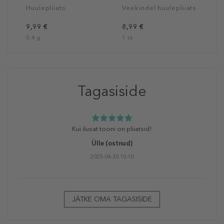
Huulepliiats
Veekindel huulepliiats
9,99 €
8,99 €
0.4 g
1 tk
Tagasiside
Kui ilusat tooni on pliiatsid!
Ülle
(ostnud)
2025-04-30 10:10
JÄTKE OMA TAGASISIDE