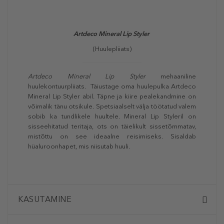
Artdeco Mineral Lip Styler
(Huulepliiats)
Artdeco Mineral Lip Styler
mehaaniline
huulekontuurpliiats. Täiustage oma huulepulka Artdeco
Mineral Lip Styler abil. Täpne ja kiire pealekandmine on
võimalik tänu otsikule. Spetsiaalselt välja töötatud valem
sobib ka tundlikele huultele. Mineral Lip Styleril on
sisseehitatud teritaja, ots on täielikult sissetõmmatav,
mistõttu on see ideaalne reisimiseks. Sisaldab
hüaluroonhapet, mis niisutab huuli.
KASUTAMINE