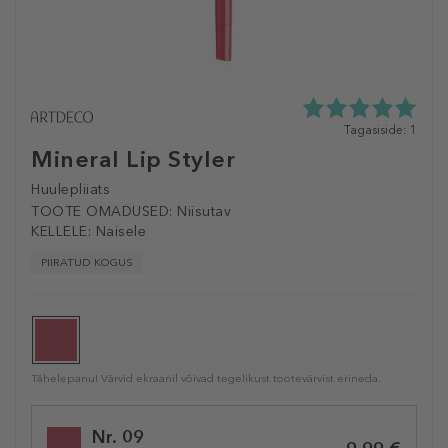
5.0
Tagasiside: 1
tähte
Mineral Lip Styler
5st
1
Huulepliiats
tagasisidest
TOOTE OMADUSED:
Niisutav
KELLELE:
Naisele
PIIRATUD KOGUS
Tähelepanu! Värvid ekraanil võivad tegelikust tootevärvist erineda.
Selected
Nr. 09
variation