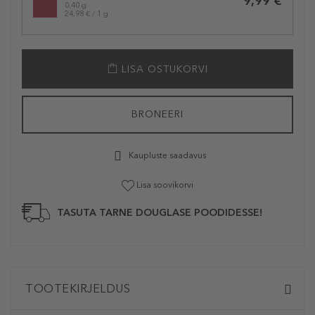
9,99 €
0.40 g
24,98 € / 1 g
LISA OSTUKORVI
BRONEERI
Kaupluste saadavus
Lisa soovikorvi
TASUTA TARNE DOUGLASE POODIDESSE!
TOOTEKIRJELDUS