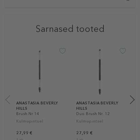
Sarnased tooted
-5
A
H
D
K
2
1
ANASTASIA BEVERLY
ANASTASIA BEVERLY
HILLS
HILLS
Brush Nr 14
Duo Brush Nr. 12
Kulmupintsel
Kulmupintsel
27,99 €
27,99 €
1 tk
1 tk