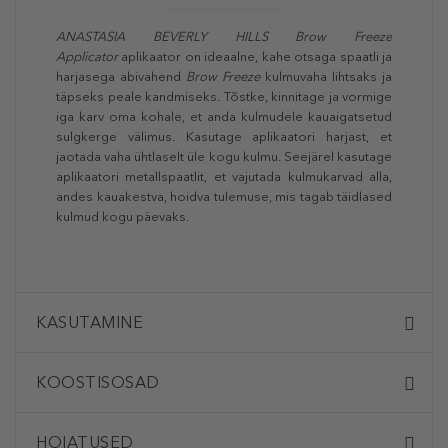
ANASTASIA BEVERLY HILLS Brow Freeze
Applicator
aplikaator on ideaalne, kahe otsaga spaatli ja
harjasega abivahend
Brow Freeze
kulmuvaha lihtsaks ja
täpseks peale kandmiseks. Tõstke, kinnitage ja vormige
iga karv oma kohale, et anda kulmudele kauaigatsetud
sulgkerge välimus. Kasutage aplikaatori harjast, et
jaotada vaha ühtlaselt üle kogu kulmu. Seejärel kasutage
aplikaatori metallspaatlit, et vajutada kulmukarvad alla,
andes kauakestva, hoidva tulemuse, mis tagab täidlased
kulmud kogu päevaks.
KASUTAMINE
KOOSTISOSAD
HOIATUSED