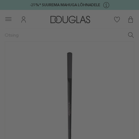
-25%* SUUREMA MAHUGA LÕHNADELE