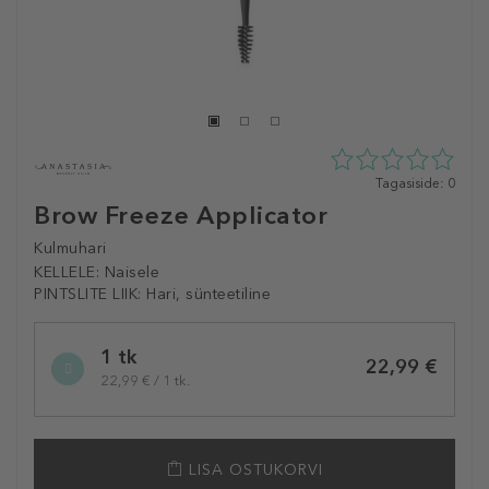
0
Tagasiside: 0
tähte
Brow Freeze Applicator
5st
0
Kulmuhari
tagasisidest
KELLELE:
Naisele
PINTSLITE LIIK:
Hari, sünteetiline
Selected
1 tk
variation
22,99 €
22,99 € / 1 tk.
LISA OSTUKORVI