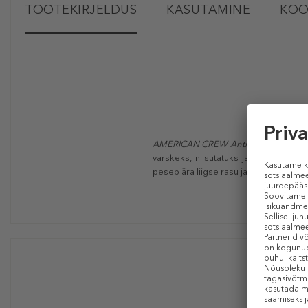
TOOTEKIRJELDUS
KASUTAMINE
KOO
AMERICAN CREW
Anti-Dandruff+Dry
värskeks, niisutatuks ja juhitavaks.
peseb ära liigse rasu ja kõõma tekitav