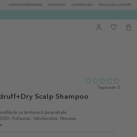
KOHALETOIMETAMINE
KONTAKTID
ILUTEENUSED
DOUGLASE ILUKAART
0
Tagasiside: 0
tähte
druff+Dry Scalp Shampoo
5st
0
tagasisidest
undlikule ja ärritunud peanahale
SED:
Puhastav, Värskendav, Niisutav
e