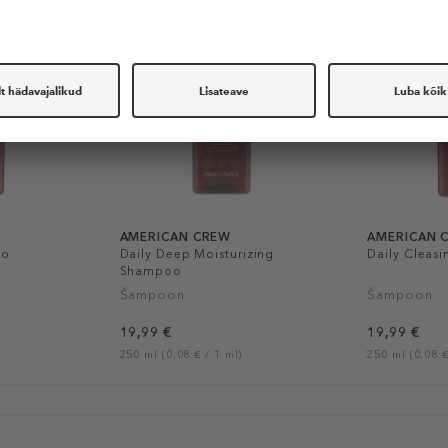
AMERICAN CREW
AMERICAN 
oo
Daily Deep Moisturizing
Daily Cleas
Shampoo
Šampoon
Šampoon
19,99 €
19,99 €
250 ml (0,08 € / 1 ml)
250 ml (0,08 €