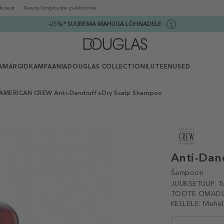
lusest
Tasuta kingituste pakkimine
-25%* SUUREMA MAHUGA LÕHNADELE
AMÄRGID
KAMPAANIA
DOUGLAS COLLECTION
ILUTEENUSED
AMERICAN CREW Anti-Dandruff+Dry Scalp Shampoo
Anti-Dan
Šampoon
JUUKSETÜÜP:
T
TOOTE OMADU
KELLELE:
Mehel
Selected