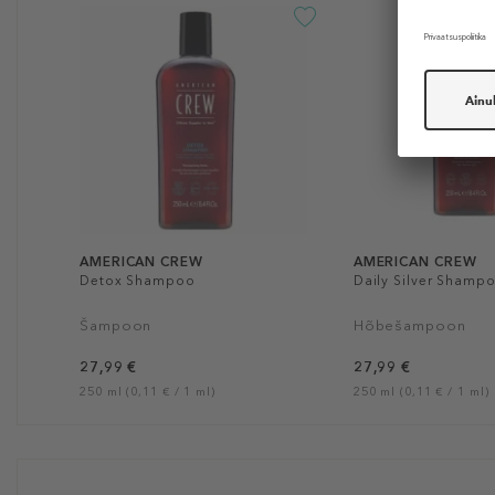
AMERICAN CREW
AMERICAN CREW
Detox Shampoo
Daily Silver Shamp
Šampoon
Hõbešampoon
27,99 €
27,99 €
250 ml (0,11 € / 1 ml)
250 ml (0,11 € / 1 ml)