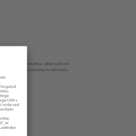
õõma ja kuiva peanahka. Jätab juuksed
na, tervena ja helvesteta hoidmiseks,
e vastu.