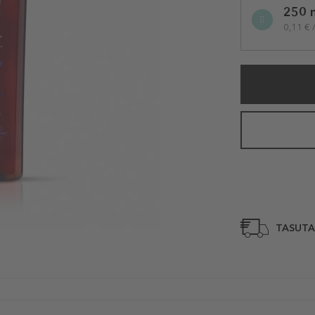
250 
variation
0,11 € 
TASUTA