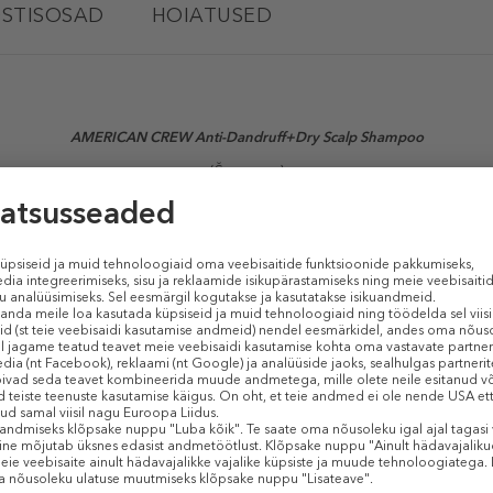
STISOSAD
HOIATUSED
AMERICAN CREW
Anti-Dandruff+Dry Scalp Shampoo
(Šampoon)
 Scalp Shampoo
šampoon leevendab ärritavat sügelust ja aitab ennetada k
 Sisaldab võimsaid puhastavaid koostisosi, mis on mõeldud peanaha puhta
ad ärritavad ained, samal ajal niisutab, et võidelda kuiva peanaha sümptomit
Sarnased tooted