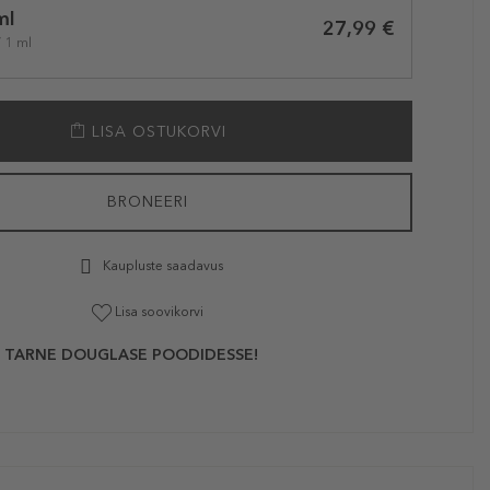
ml
27,99 €
/ 1 ml
LISA OSTUKORVI
BRONEERI
Kaupluste saadavus
Lisa soovikorvi
 TARNE DOUGLASE POODIDESSE!