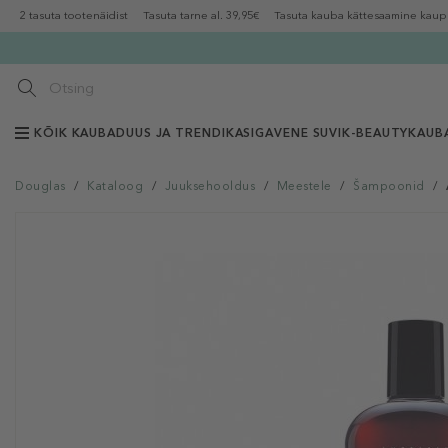
2 tasuta tootenäidist
Tasuta tarne al. 39,95€
Tasuta kauba kättesaamine kaup
KÕIK KAUBAD
UUS JA TRENDIKAS
IGAVENE SUVI
K-BEAUTY
KAUB
Douglas
/
Kataloog
/
Juuksehooldus
/
Meestele
/
Šampoonid
/