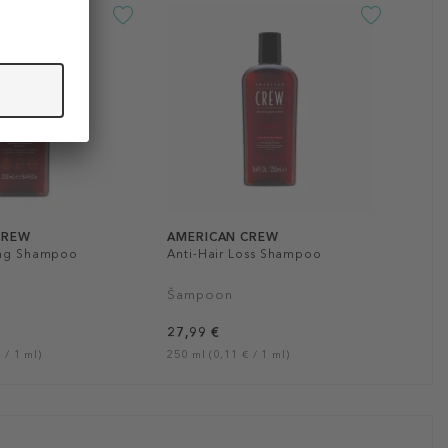
CREW
AMERICAN CREW
ing Shampoo
Anti-Hair Loss Shampoo
Šampoon
27,99 €
 / 1 ml)
250 ml (0,11 € / 1 ml)