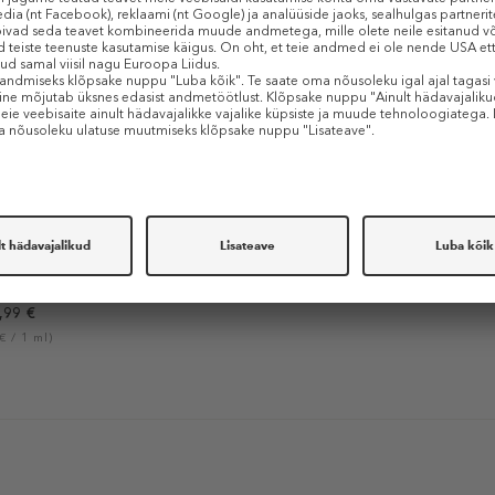
HOO
i (EDT)
,99 €
€ / 1 ml)