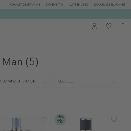
KOHALETOIMETAMINE
KONTAKTID
ILUTEENUSED
DOUGLASE ILUKAART
 Man
(5)
AKOMPOSITSIOON
KELLELE
-25%
alates
29€