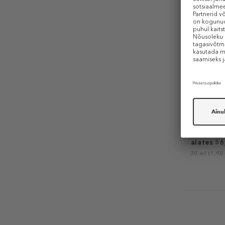
JIMMY C
Man Ice
Tualettves
alates 56
30 ml (1,90 