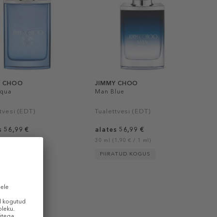
Y CHOO
JIMMY CHOO
qua
Man Blue
tvesi (EDT)
Tualettvesi (EDT)
s 56,99 €
alates 56,99 €
1,90 € / 1 ml)
30 ml (1,90 € / 1 ml)
PIIRATUD KOGUS