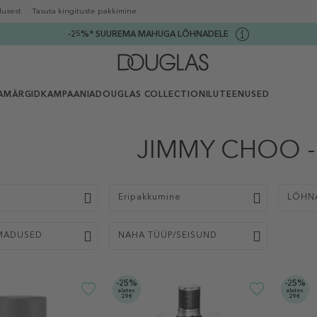
lusest
Tasuta kingituste pakkimine
-25%* SUUREMA MAHUGA LÕHNADELE
AMÄRGID
KAMPAANIA
DOUGLAS COLLECTION
ILUTEENUSED
JIMMY CHOO -
p
Eripakkumine
LÕHN
MADUSED
NAHA TÜÜP/SEISUND
-25%
-25%
alates
alates
29€
29€