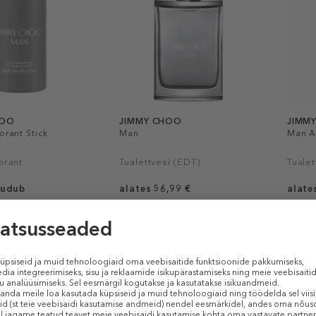
HOO
JIMMY CHOO
JIMM
rant Stick
Man
Man A
orant
Tualettvesi (EDT)
Tualet
uudub
alates 56,99 €
alate
 / 1 g)
30 ml (1,90 € / 1 ml)
30 ml (