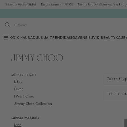
2 tasuta tootenäidist
Tasuta tarne al. 39,95€
Tasuta kauba kättesaamine kaup
KÕIK KAUBAD
UUS JA TRENDIKAS
IGAVENE SUVI
K-BEAUTY
KAUB
Lõhnad naistele
Toote tüü
L’Eau
Fever
TOOTE O
I Want Choo
Jimmy Choo Collection
Lõhnad meestele
Man