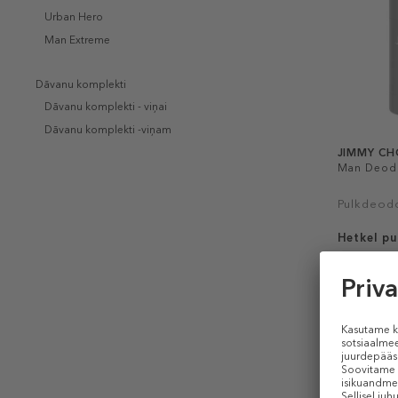
Urban Hero
Man Extreme
Dāvanu komplekti
Dāvanu komplekti - viņai
Dāvanu komplekti -viņam
JIMMY C
Man Deodo
Pulkdeod
Hetkel p
75 g (0,33 €