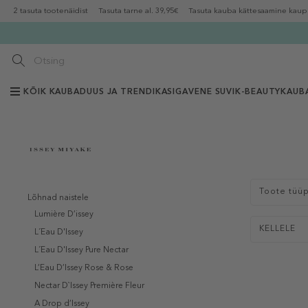
2 tasuta tootenäidist
Tasuta tarne al. 39,95€
Tasuta kauba kättesaamine kaup
KÕIK KAUBAD
UUS JA TRENDIKAS
IGAVENE SUVI
K-BEAUTY
KAUB
Toote tüü
Lõhnad naistele
Lumière D’issey
KELLELE
L´Eau D'Issey
L´Eau D'Issey Pure Nectar
L’Eau D’Issey Rose & Rose
Nectar D`Issey Première Fleur
A Drop d’Issey