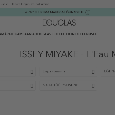
lusest
Tasuta kingituste pakkimine
-25%* SUUREMA MAHUGA LÕHNADELE
AMÄRGID
KAMPAANIA
DOUGLAS COLLECTION
ILUTEENUSED
ISSEY MIYAKE - L'Eau 
p
Eripakkumine
LÕHN
NAHA TÜÜP/SEISUND