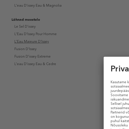
L'eau D'issey Eau & Magnolia
Lõhnad meestele
Le Sel D'issey
L'Eau D'Issey Pour Homme
L'Eau Majeure D'Issey
Fusion D’Issey
Fusion D'issey Extreme
L'eau D'issey Eau & Cedre