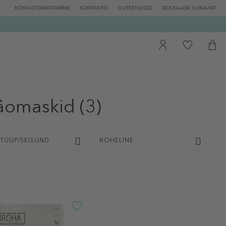
KOHALETOIMETAMINE
KONTAKTID
ILUTEENUSED
DOUGLASE ILUKAART
äomaskid
(3)
TÜÜP/SEISUND
ROHELINE