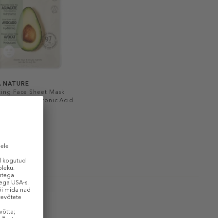
A NATURE
ting Face Sheet Mask
do And Hyaluronic Acid
asmask
€
0,15 € / 1 ml)