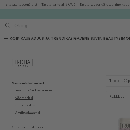
2 tasuta tootenäidist
Tasuta tarne al. 39,95€
Tasuta kauba kättesaamine kaup
KÕIK KAUBAD
UUS JA TRENDIKAS
IGAVENE SUVI
K-BEAUTY
ZĪMOL
Toote tüü
Näohooldustooted
Pesemine/puhastamine
KELLELE
Näomaskid
Silmamaskid
Vistrikeplaastrid
Kehahooldustooted