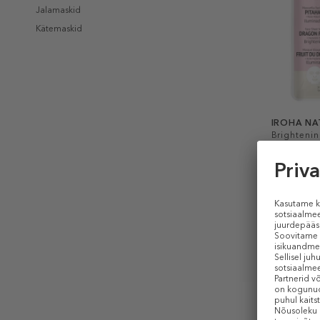
Jalamaskid
Kätemaskid
IROHA NA
Brighteni
Dragon Fru
Acid
Kangasma
3,09 €
20 ml (0,15 