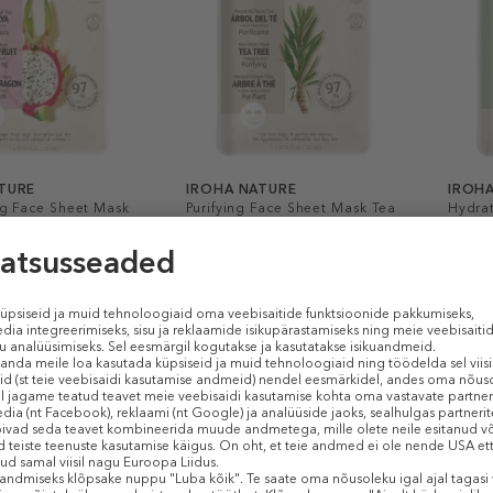
TURE
IROHA NATURE
IROH
ng Face Sheet Mask
Purifying Face Sheet Mask Tea
Hydra
it And Hyaluronic
Tree And Hyaluronic Acid
Avoca
sk
Kangasmask
Kang
3,09 €
3,09 
€ / 1 ml)
20 ml (0,15 € / 1 ml)
20 ml (