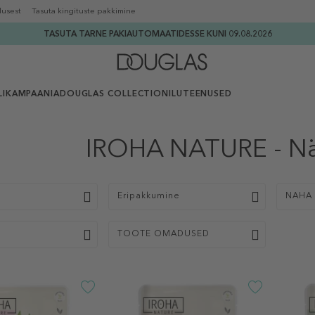
lusest
Tasuta kingituste pakkimine
TASUTA TARNE PAKIAUTOMAATIDESSE KUNI 09.08.2026
I
KAMPAANIA
DOUGLAS COLLECTION
ILUTEENUSED
IROHA NATURE - N
p
Eripakkumine
NAHA 
TOOTE OMADUSED