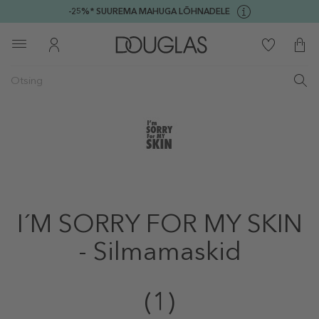
-25%* SUUREMA MAHUGA LÕHNADELE
I´M SORRY FOR MY SKIN
- Silmamaskid
(1)