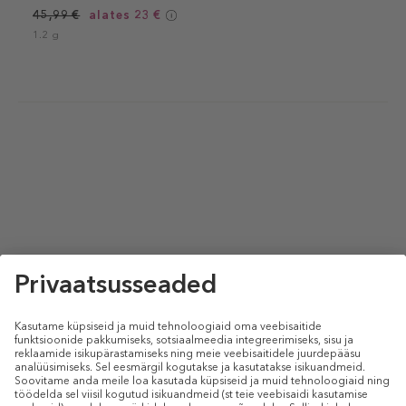
45,99 €
alates 23 €
1.2 g