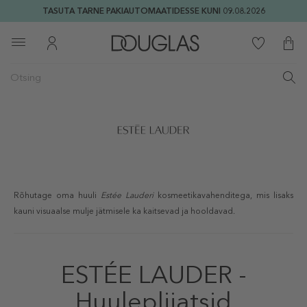
TASUTA TARNE PAKIAUTOMAATIDESSE KUNI 09.08.2026
Rõhutage oma huuli
Estée Lauderi
kosmeetikavahenditega, mis lisaks
kauni visuaalse mulje jätmisele ka kaitsevad ja hooldavad.
ESTÉE LAUDER -
Huulepliiatsid