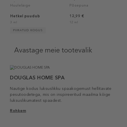
Infused
Huuleläige
Põsepuna
Hetkel puudub
12,99 €
3 ml
12 ml
PIIRATUD KOGUS
Avastage meie tootevalik
DOUGLAS HOME SPA
Nautige kodus luksuslikku spaakogemust hellitavate
pesutoodetega, mis on inspireeritud maailma kõige
luksuslikumatest spaadest.
Rohkem