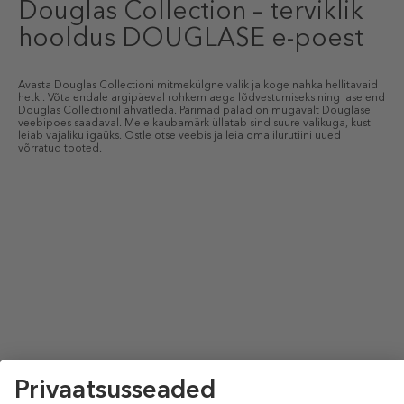
Douglas Collection – terviklik
hooldus DOUGLASE e-poest
Avasta Douglas Collectioni mitmekülgne valik ja koge nahka hellitavaid
hetki. Võta endale argipäeval rohkem aega lõdvestumiseks ning lase end
Douglas Collectionil ahvatleda. Parimad palad on mugavalt Douglase
veebipoes saadaval. Meie kaubamärk üllatab sind suure valikuga, kust
leiab vajaliku igaüks. Ostle otse veebis ja leia oma ilurutiini uued
võrratud tooted.