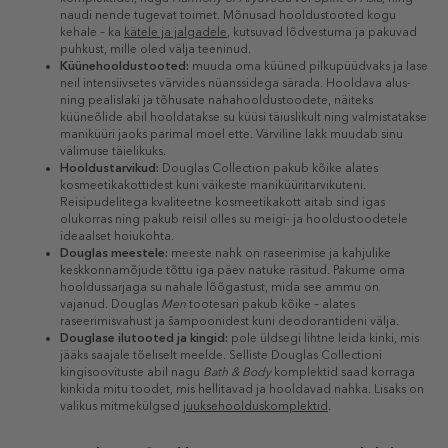
naudi nende tugevat toimet. Mõnusad hooldustooted kogu
kehale – ka
kätele ja jalgadele
, kutsuvad lõdvestuma ja pakuvad
puhkust, mille oled välja teeninud.
Küünehooldustooted:
muuda oma küüned pilkupüüdvaks ja lase
neil intensiivsetes värvides nüanssidega särada. Hooldava alus-
ning pealislaki ja tõhusate nahahooldustoodete, näiteks
küüneõlide abil hooldatakse su küüsi täiuslikult ning valmistatakse
maniküüri jaoks parimal moel ette. Värviline lakk muudab sinu
välimuse täielikuks.
Hooldustarvikud:
Douglas Collection pakub kõike alates
kosmeetikakottidest kuni väikeste maniküüritarvikuteni.
Reisipudelitega kvaliteetne kosmeetikakott aitab sind igas
olukorras ning pakub reisil olles su meigi- ja hooldustoodetele
ideaalset hoiukohta.
Douglas meestele:
meeste nahk on raseerimise ja kahjulike
keskkonnamõjude tõttu iga päev natuke räsitud. Pakume oma
hooldussarjaga su nahale lõõgastust, mida see ammu on
vajanud. Douglas
Men
tootesari pakub kõike – alates
raseerimisvahust ja šampoonidest kuni deodorantideni välja.
Douglase ilutooted ja kingid:
pole üldsegi lihtne leida kinki, mis
jääks saajale tõeliselt meelde. Selliste Douglas Collectioni
kingisoovituste abil nagu
Bath & Body
komplektid saad korraga
kinkida mitu toodet, mis hellitavad ja hooldavad nahka. Lisaks on
valikus mitmekülgsed
juuksehoolduskomplektid
.