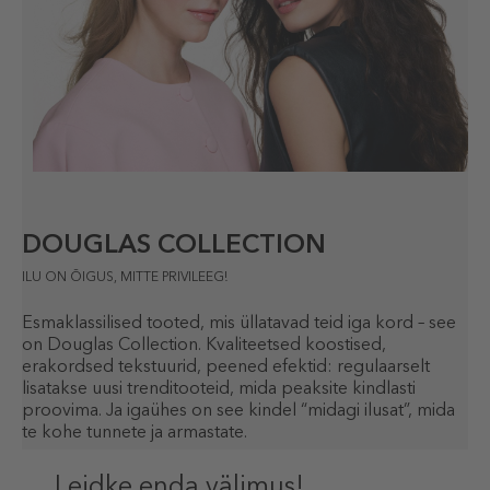
DOUGLAS COLLECTION
ILU ON ÕIGUS, MITTE PRIVILEEG!
Esmaklassilised tooted, mis üllatavad teid iga kord – see
on Douglas Collection. Kvaliteetsed koostised,
erakordsed tekstuurid, peened efektid: regulaarselt
lisatakse uusi trenditooteid, mida peaksite kindlasti
proovima. Ja igaühes on see kindel “midagi ilusat”, mida
te kohe tunnete ja armastate.
Leidke enda välimus!