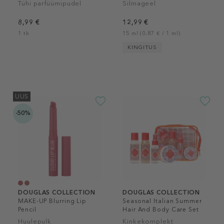
Tühi parfüümipudel
Silmageel
8,99 €
12,99 €
1 tk
15 ml (0,87 € / 1 ml)
KINGITUS
UUS
-50%
DOUGLAS COLLECTION
DOUGLAS COLLECTION
MAKE-UP Blurring Lip
Seasonal Italian Summer
Pencil
Hair And Body Care Set
Huulepulk
Kinkekomplekt