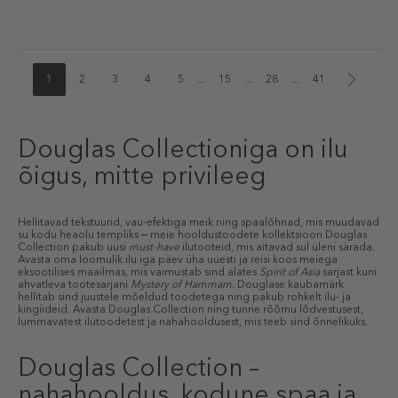
1
2
3
4
5
...
15
...
28
...
41
Douglas Collectioniga on ilu
õigus, mitte privileeg
Hellitavad tekstuurid, vau-efektiga meik ning spaalõhnad, mis muudavad
su kodu heaolu templiks ⎼ meie hooldustoodete kollektsioon Douglas
Collection pakub uusi
must-have
ilutooteid, mis aitavad sul üleni särada.
Avasta oma loomulik ilu iga päev üha uuesti ja reisi koos meiega
eksootilises maailmas, mis vaimustab sind alates
Spirit of Asia
sarjast kuni
ahvatleva tootesarjani
Mystery of Hammam
. Douglase kaubamärk
hellitab sind juustele mõeldud toodetega ning pakub rohkelt ilu- ja
kingiideid. Avasta Douglas Collection ning tunne rõõmu lõdvestusest,
lummavatest ilutoodetest ja nahahooldusest, mis teeb sind õnnelikuks.
Douglas Collection –
nahahooldus, kodune spaa ja