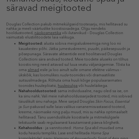
säravad meigitooted
Douglas Collection pakub mitmekülgseid tootesarju, mis hellitavad su
nahka ja meeli väärtuslike koostisosadega. Olgu nendeks
hooldustooted,
näokosmeetika
või ilutarvikud – Douglas Collection
vaimustab elustiilitoodete laia valikuga.
Meigitooted:
alusta sobiva meigialuskreemiga ning loo nii
kauakestev põhi. Jätka jumestuskreemi, puudri, päikesepuudri ja
põsepunaga. Säravate aktsentide eest hoolitsevad Douglas
Collectioni sära andvad tooted. Meie toodete aluseks on tõhus
koostis ning need aitavad sul luua veatu väljanägemise. Tõsta ka
oma
silmad
esile ja loo ainult sulle omane efektne välimus –
ükskõik, kas loomulikes
nude
-toonides või dramaatiliste
suitsusilmadega. Rõhuta oma huuli kõige populaarsemates
toonides huulepliiatsi,
huulepulga
või huuleläikega.
Nahahooldustooted:
sama individuaalne, nagu oled sa ise, on
ka sinu nahk. Vali meie nahahooldussarjadest tooted, mis sobivad
täiuslikult sinu nahaga. Meie sarjad Douglas
Skin Focus
,
Essential
ja
Sun
pakuvad sulle laias valikus vananemisvastaseid tooteid,
kreeme, näomaske ning palju muud, mis su nahka optimaalselt
hellitavad. Tänu uuenduslikule koostisele ja mitmekülgsele
tekstuurile saab regulaarsest kasutamisest päeva kõrghetk.
Kehahooldus
- ja vannitooted:
Home Spa
abil muudad oma
kodu heaolu templiks. Lase end hellitada
Home Spa
komplektidel, nagu
Harmony of Aryuveda
või
Spirit of Asia
, ning