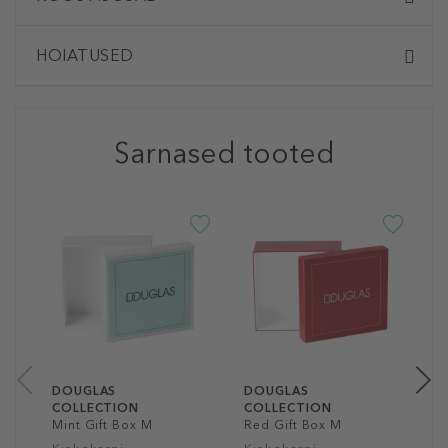
HOIATUSED
Sarnased tooted
D
C
A
U
V
9
1
DOUGLAS
DOUGLAS
COLLECTION
COLLECTION
Mint Gift Box M
Red Gift Box M