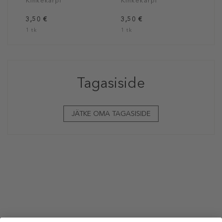
Kinkekarpi
Kinkekarpi
3,50 €
3,50 €
1 tk
1 tk
Tagasiside
JÄTKE OMA TAGASISIDE