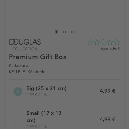
0
Tagasiside: 0
tähte
Premium Gift Box
5st
0
Kinkekarpi
tagasisidest
KELLELE:
Kõikidele
Selected
Big (25 x 21 cm)
variation
4,99 €
4,99 € / 1 tk.
Small (17 x 13
4,99 €
cm)
4,99 € / 1 tk.