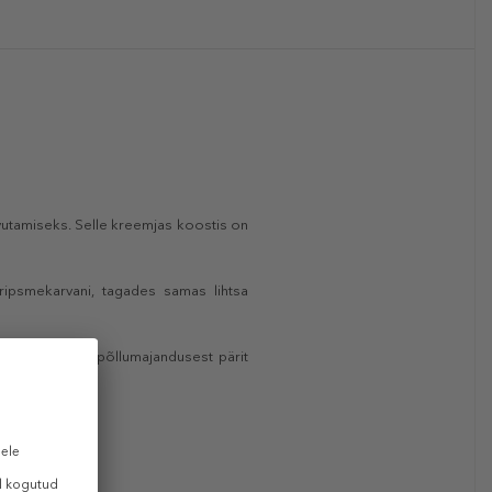
vutamiseks. Selle kreemjas koostis on
ripsmekarvani, tagades samas lihtsa
lu ja 20% ökopõllumajandusest pärit