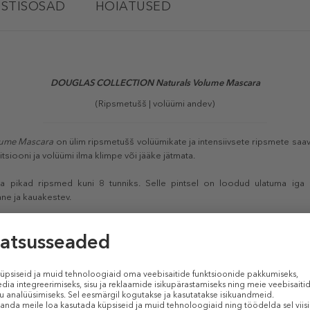
STISOSAD
HOIATUSED
DOUGLAS COLLECTION Naturals Volume Mascara
(Ripsmetušš | volüümi andev)
ume Mascara
on ülim ripsmetušš volüümikate ja intensiivsete ripsmete saa
tsiooni ja volüümi ilma klimpe või jääke jätmata.
 pikad ripsmed kuni 8 tunniks. Selle pintsel on loodud ulatuma iga 
ne ja kauakestev.
diga
Volume Mascara
koosneb enam kui 99% ulatuses looduslikku pärito
TOOTE OMADUSED