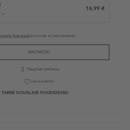
l
16,99 €
1 ml
anname Teile teada
kui toode on taas saadaval.
BRONEERI
Kaupluste saadavus
Lisa soovikorvi
 TARNE DOUGLASE POODIDESSE!