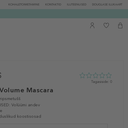
KOHALETOIMETAMINE
KONTAKTID
ILUTEENUSED
DOUGLASE ILUKAART
0
Tagasiside: 0
tähte
 Volume Mascara
5st
0
ripsmetušš
tagasisidest
SED:
Volüümi andev
le
duslikud koostisosad