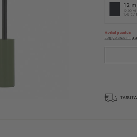
12 m
variation
12.00 ml
1,42 € / 
Hetkel puudub
Logige sisse ning 
TASUTA