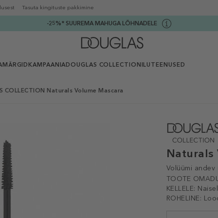
lusest
Tasuta kingituste pakkimine
-25%* SUUREMA MAHUGA LÕHNADELE
AMÄRGID
KAMPAANIA
DOUGLAS COLLECTION
ILUTEENUSED
 COLLECTION Naturals Volume Mascara
Naturals
Volüümi andev 
TOOTE OMADU
KELLELE:
Naise
ROHELINE:
Loo
Selected