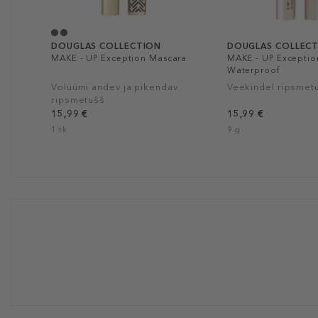
DOUGLAS COLLECTION
DOUGLAS COLLEC
MAKE - UP Exception Mascara
MAKE - UP Exceptio
Waterproof
Volüümi andev ja pikendav
Veekindel ripsmet
ripsmetušš
15,99 €
15,99 €
1 tk
9 g