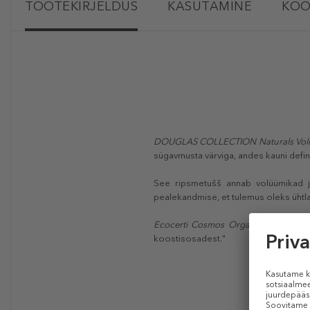
TOOTEKIRJELDUS
KASUTAMINE
KOO
DOUGLAS COLLECTION Naturals Vol
sügavmusta värviga, andes kauni defini
See ripsmetušš annab volüümikad ja
pealekandmise, et tulemus oleks ühtla
Ecocerti Cosmos Organic
sertifikaa
koostisosadest."