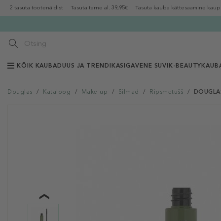
2 tasuta tootenäidist
Tasuta tarne al. 39,95€
Tasuta kauba kättesaamine kaup
KÕIK KAUBAD
UUS JA TRENDIKAS
IGAVENE SUVI
K-BEAUTY
KAUB
Douglas
/
Kataloog
/
Make-up
/
Silmad
/
Ripsmetušš
/
DOUGLAS