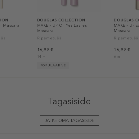
TION
DOUGLAS COLLECTION
DOUGLAS C
n Mascara
MAKE - UP Oh Yes Lashes
MAKE - UP E
Mascara
Mascara
ušš
Ripsmetušš
Ripsmetušš
16,99 €
16,99 €
14 ml
6 ml
POPULAARNE
Tagasiside
JÄTKE OMA TAGASISIDE