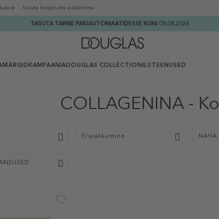
lusest
Tasuta kingituste pakkimine
TASUTA TARNE PAKIAUTOMAATIDESSE KUNI 09.08.2026
AMÄRGID
KAMPAANIA
DOUGLAS COLLECTION
ILUTEENUSED
COLLAGENINA - Ko
p
Eripakkumine
NAHA 
MADUSED