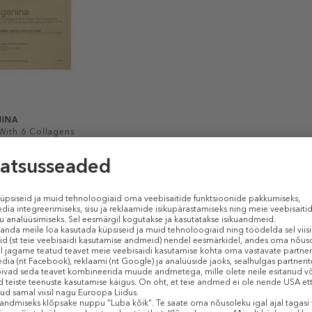
INA
With 6 Collagens
7,50 €
S