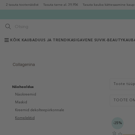
2 tasuta tootenäidist
Tasuta tarne al. 39,95€
Tasuta kauba kättesaamine kaup
KÕIK KAUBAD
UUS JA TRENDIKAS
IGAVENE SUVI
K-BEAUTY
KAUB
Toote tüü
Näohooldus
Näokreemid
TOOTE O
Maskid
Kreemid dekolteepiirkonnale
Komplektid
-25%