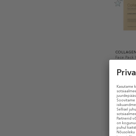
COLLAGEN
Face Pack 
Set
Komplekt
210 €
15
1 tk
KINGITU