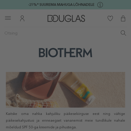
-25%* SUUREMA MAHUGA LÕHNADELE
Kaitske oma nahka kahjuliku päikesekiirguse eest ning vältige
päikesekahjustusi ja enneaegset vananemist meie tundlikule nahale
mõeldud SPF 50-ga kreemide ja pihustega.