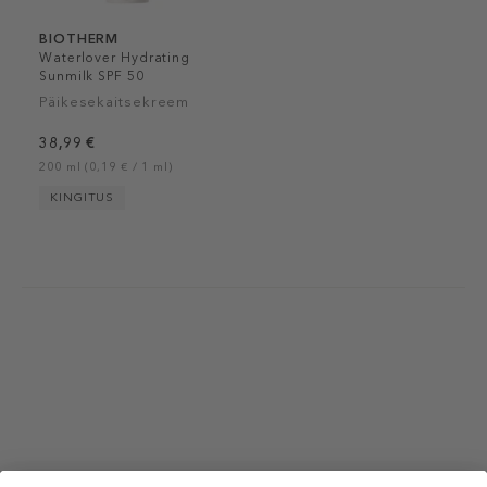
BIOTHERM
Waterlover Hydrating
Sunmilk SPF 50
Päikesekaitsekreem
38,99 €
200 ml (0,19 € / 1 ml)
KINGITUS