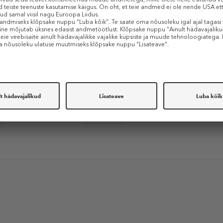
M
BIOTHERM
ton Regenerating
Life Plankton Eye
plete Anti-Aging
eerum
Silmakreem
tes 63 €
68,99 €
€ / 1 ml)
15 ml (4,60 € / 1 ml)
S
KINGITUS