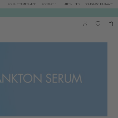
KOHALETOIMETAMINE
KONTAKTID
ILUTEENUSED
DOUGLASE ILUKAART