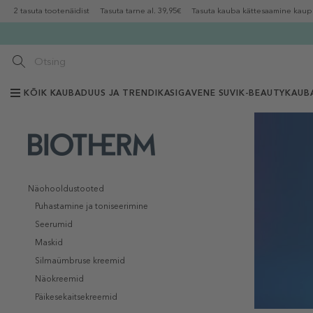
2 tasuta tootenäidist
Tasuta tarne al. 39,95€
Tasuta kauba kättesaamine kaup
KÕIK KAUBAD
UUS JA TRENDIKAS
IGAVENE SUVI
K-BEAUTY
KAUB
Näohooldustooted
Puhastamine ja toniseerimine
Seerumid
Maskid
Silmaümbruse kreemid
Näokreemid
Päikesekaitsekreemid