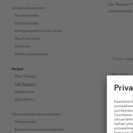
Life Plankton™
Kehahooldustooted
silmanähtavalt
Niisutav/toitev
Deodorandid
Korrigeerivad tooted nahale
Päevitustooted
Nühkima
Kätehooldustooted
Toote tüü
Sarjad
KELLELE
Blue Therapy
Life Plankton
Aquasource
-30%
Blue Retinol
Näohooldustooted meestele
Näopuhastus
Raseerimine/raseerimisjärgne