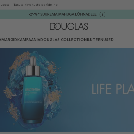
lusest
Tasuta kingituste pakkimine
-25%* SUUREMA MAHUGA LÕHNADELE
AMÄRGID
KAMPAANIA
DOUGLAS COLLECTION
ILUTEENUSED