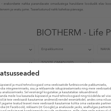
 – erakordsete nahka parandavate omadustega haruldane looduslik elav koost
 tervem ja veatu jume. Taaselustunud nahk kaheksa päevaga.
BIOTHERM - Life 
p
Eripakkumine
NAHA 
TOOTE OMADUSED