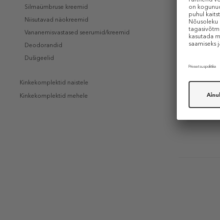
Silmaümbruse kreemid
Niisutavad näokreemid
Vananemisvastased seerumid/kreemid
BIOTHER
Deodorandid
Life Plank
Dušigeelid
Serum Com
Care
Taastav s
Kinkekomplektid naistele
90 €
ala
Kinkekomplektid mehele
30 ml (2,10 
KINGITU