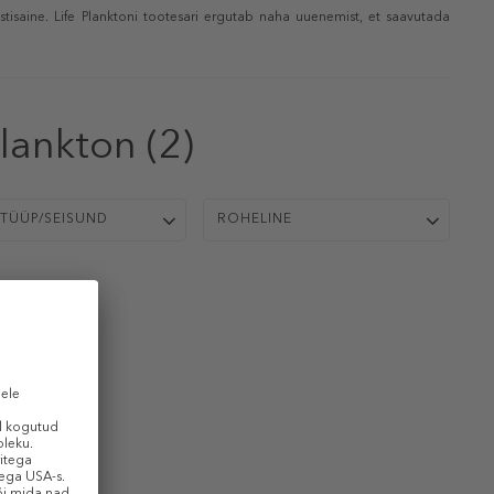
isaine. Life Planktoni tootesari ergutab naha uuenemist, et saavutada
Plankton
(2)
TÜÜP/SEISUND
ROHELINE